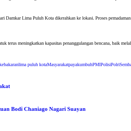
ari Damkar Lima Puluh Kota dikerahkan ke lokasi. Proses pemadaman 
terus meningkatkan kapasitas penanggulangan bencana, baik melalui 
kebakaran
lima puluh kota
Masyarakat
payakumbuh
PMI
Polisi
Polri
Semb
akat
tuan Bodi Chaniago Nagari Suayan