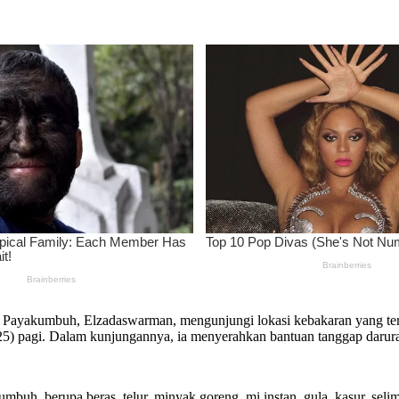
 Payakumbuh, Elzadaswarman, mengunjungi lokasi kebakaran yang ter
) pagi. Dalam kunjungannya, ia menyerahkan bantuan tanggap darura
uh, berupa beras, telur, minyak goreng, mi instan, gula, kasur, selimu