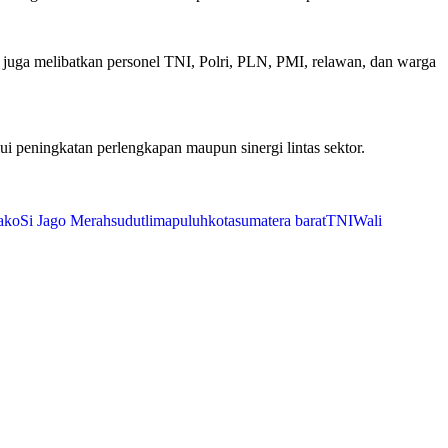
juga melibatkan personel TNI, Polri, PLN, PMI, relawan, dan warga
peningkatan perlengkapan maupun sinergi lintas sektor.
ako
Si Jago Merah
sudutlimapuluhkota
sumatera barat
TNI
Wali