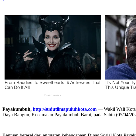
Payakumbuh,
http://sudutlimapuluhkota.com
—
Wakil Wali Kota
Daya Bangun, Kecamatan Payakumbuh Barat, pada Sabtu (05/04/2025
Bantuan berasal dari anggaran kebencanaan Dinas Sosial Kota Payakumb