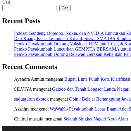
Cari
Cari
Recent Posts
Indosat Gandeng Ooredoo, Nokia, dan NVIDIA Luncurkan Zankor
Dari Ruang Kelas ke Industri Kreatif, Siswa SMA IBS Raudha
Pemko Payakumbuh Dukung Vaksinasi HPV untuk Cegah Kan
Pemko Payakumbuh Luncurkan GEMPITA BERSAMA untuk Pe
Pemko Payakumbuh Dorong Relawan Gerakan Kebajikan Panca
Recent Comments
Ayendra Asmuti
mengenai
Bupati Lima Puluh Kota Klarifikasi
SILVIYA
mengenai
Galodo dan Tanah Longsor Landa Nagari
sudutgurun tikotok
mengenai
Opini: Belajar Bertanggung Jaw
Azzahra
mengenai
WaWaKo Payakumbuh Lepas Enam Atlet Se
Chairul mustafa
mengenai
Sejarah Singkat Nagari Koto Alam