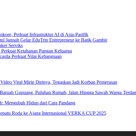
e, Perkuat Infrastruktur AI di Asia-Pasifik
tul Jannah Gelar EduTrip Entrepreneur ke Batik Gambir
ker Serviks
rkuat Ketahanan Pangan Keluarga
sila Perkuat Nilai Kebangsaan
 Video Viral Mirip Dirinya, Tegaskan Jadi Korban Pemerasan
 Baruah Gunuang, Puluhan Rumah, Jalan Hingga Sawah Warga Terda
ab: Mengubah Hidup dari Cara Pandang
patu Roda ke Ajang Internasional VERKA CUP 2025