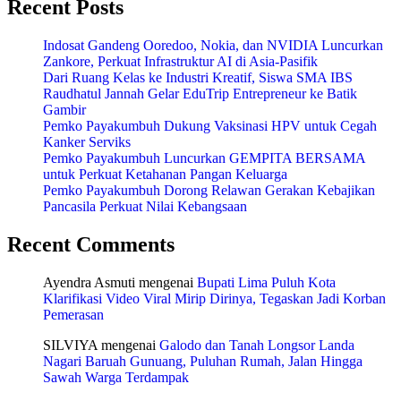
Recent Posts
Indosat Gandeng Ooredoo, Nokia, dan NVIDIA Luncurkan
Zankore, Perkuat Infrastruktur AI di Asia-Pasifik
Dari Ruang Kelas ke Industri Kreatif, Siswa SMA IBS
Raudhatul Jannah Gelar EduTrip Entrepreneur ke Batik
Gambir
Pemko Payakumbuh Dukung Vaksinasi HPV untuk Cegah
Kanker Serviks
Pemko Payakumbuh Luncurkan GEMPITA BERSAMA
untuk Perkuat Ketahanan Pangan Keluarga
Pemko Payakumbuh Dorong Relawan Gerakan Kebajikan
Pancasila Perkuat Nilai Kebangsaan
Recent Comments
Ayendra Asmuti
mengenai
Bupati Lima Puluh Kota
Klarifikasi Video Viral Mirip Dirinya, Tegaskan Jadi Korban
Pemerasan
SILVIYA
mengenai
Galodo dan Tanah Longsor Landa
Nagari Baruah Gunuang, Puluhan Rumah, Jalan Hingga
Sawah Warga Terdampak