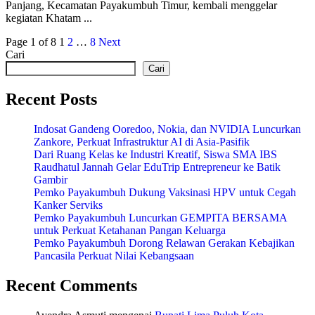
Panjang, Kecamatan Payakumbuh Timur, kembali menggelar
kegiatan Khatam ...
Page 1 of 8
1
2
…
8
Next
Cari
Cari
Recent Posts
Indosat Gandeng Ooredoo, Nokia, dan NVIDIA Luncurkan
Zankore, Perkuat Infrastruktur AI di Asia-Pasifik
Dari Ruang Kelas ke Industri Kreatif, Siswa SMA IBS
Raudhatul Jannah Gelar EduTrip Entrepreneur ke Batik
Gambir
Pemko Payakumbuh Dukung Vaksinasi HPV untuk Cegah
Kanker Serviks
Pemko Payakumbuh Luncurkan GEMPITA BERSAMA
untuk Perkuat Ketahanan Pangan Keluarga
Pemko Payakumbuh Dorong Relawan Gerakan Kebajikan
Pancasila Perkuat Nilai Kebangsaan
Recent Comments