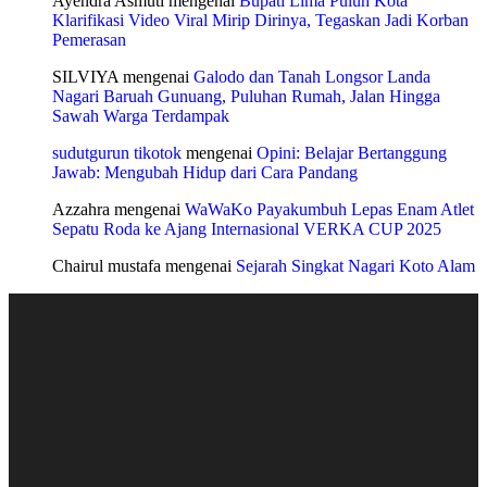
Ayendra Asmuti
mengenai
Bupati Lima Puluh Kota
Klarifikasi Video Viral Mirip Dirinya, Tegaskan Jadi Korban
Pemerasan
SILVIYA
mengenai
Galodo dan Tanah Longsor Landa
Nagari Baruah Gunuang, Puluhan Rumah, Jalan Hingga
Sawah Warga Terdampak
sudutgurun tikotok
mengenai
Opini: Belajar Bertanggung
Jawab: Mengubah Hidup dari Cara Pandang
Azzahra
mengenai
WaWaKo Payakumbuh Lepas Enam Atlet
Sepatu Roda ke Ajang Internasional VERKA CUP 2025
Chairul mustafa
mengenai
Sejarah Singkat Nagari Koto Alam