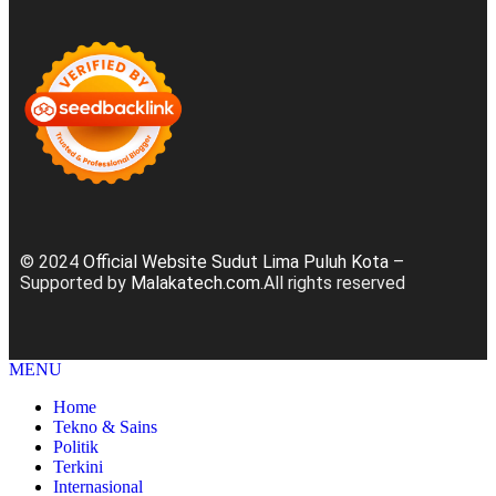
© 2024
Official Website Sudut Lima Puluh Kota
–
Supported by
Malakatech.com
.All rights reserved
MENU
Home
Tekno & Sains
Politik
Terkini
Internasional