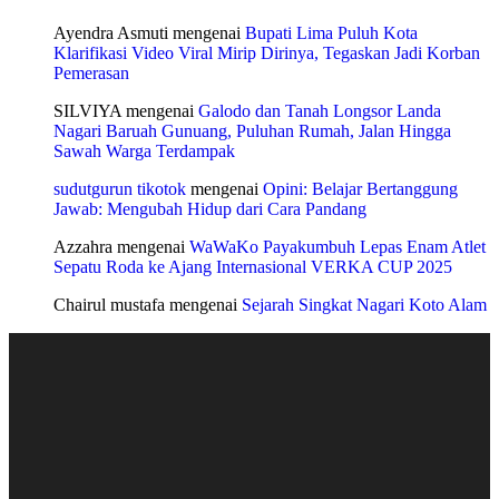
Ayendra Asmuti
mengenai
Bupati Lima Puluh Kota
Klarifikasi Video Viral Mirip Dirinya, Tegaskan Jadi Korban
Pemerasan
SILVIYA
mengenai
Galodo dan Tanah Longsor Landa
Nagari Baruah Gunuang, Puluhan Rumah, Jalan Hingga
Sawah Warga Terdampak
sudutgurun tikotok
mengenai
Opini: Belajar Bertanggung
Jawab: Mengubah Hidup dari Cara Pandang
Azzahra
mengenai
WaWaKo Payakumbuh Lepas Enam Atlet
Sepatu Roda ke Ajang Internasional VERKA CUP 2025
Chairul mustafa
mengenai
Sejarah Singkat Nagari Koto Alam