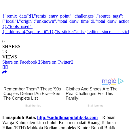
{"remix_data":[],"remix_entry_point":"challenges","source_tags":
["local"],"origin":"unknown","total_draw_time":0,"total_draw_action
{},"tools_used":
{"addons":4,"square_fit":1},"is_sticker":false,"edited_since_last_sti
0
SHARES
23
VIEWS
Share on Facebook
Share on Twitter
Limapuluh Kota,
http://sudutlimapuluhkota.com
–
Ribuan
Warga Kabupaten Lima Puluh Kota memadati Ruang Terbuka
Hijau (RTH) Mahkota Berlian kompleks Kantor Bupati Bukik