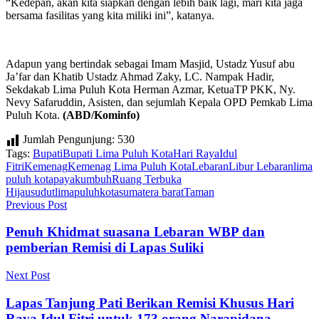
“Kedepan, akan kita siapkan dengan lebih baik lagi, mari kita jaga
bersama fasilitas yang kita miliki ini”, katanya.
Adapun yang bertindak sebagai Imam Masjid, Ustadz Yusuf abu
Ja’far dan Khatib Ustadz Ahmad Zaky, LC. Nampak Hadir,
Sekdakab Lima Puluh Kota Herman Azmar, KetuaTP PKK, Ny.
Nevy Safaruddin, Asisten, dan sejumlah Kepala OPD Pemkab Lima
Puluh Kota.
(ABD/Kominfo)
Jumlah Pengunjung:
530
Tags:
Bupati
Bupati Lima Puluh Kota
Hari Raya
Idul
Fitri
Kemenag
Kemenag Lima Puluh Kota
Lebaran
Libur Lebaran
lima
puluh kota
payakumbuh
Ruang Terbuka
Hijau
sudutlimapuluhkota
sumatera barat
Taman
Previous Post
Penuh Khidmat suasana Lebaran WBP dan
pemberian Remisi di Lapas Suliki
Next Post
Lapas Tanjung Pati Berikan Remisi Khusus Hari
Raya Idul Fitri untuk 173 orang Narapidana