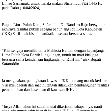
Limau Sarilamak, untuk melaksanakan Shalat Idul Fitri 1445 H,
pada Rabu (10/04/2024).
Bupati Lima Puluh Kota, Safaruddin Dt. Bandaro Rajo bersyukur
akhirnya fasilitas publik sebagai penunjang Ibu Kota Kabupaten
(IKK) Sarilamak bisa dimanfaatkan secara bersama-sama.
“Kita sengaja memilih nama Mahkota Berlian dengan kepanjangan
Lima Puluh Kota Bersih Lingkungan, untuk itu mari kita jaga
bersama-sama keindahaan lingkungan di RTH ini,” ajak Bupati
Safaruddin.
Ia mengatakan, peningkatan kawasan IKK memang masuk kedalam
Visi misi daerah dan saat ini tengah dilakukan pembangunan fasilitas
pemerintahan dan kesehatan di kawasan IKK.
“Insya Allah tahun ini sudah mulai dikerjakan tahapannya, nanti
akan ada rumah sakit baru di kawasan IKK ini. Harapan kami,