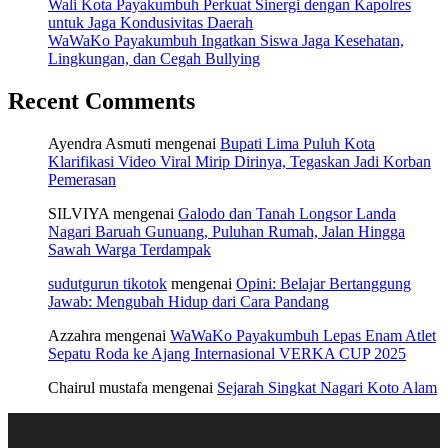
Wali Kota Payakumbuh Perkuat Sinergi dengan Kapolres
untuk Jaga Kondusivitas Daerah
WaWaKo Payakumbuh Ingatkan Siswa Jaga Kesehatan,
Lingkungan, dan Cegah Bullying
Recent Comments
Ayendra Asmuti
mengenai
Bupati Lima Puluh Kota
Klarifikasi Video Viral Mirip Dirinya, Tegaskan Jadi Korban
Pemerasan
SILVIYA
mengenai
Galodo dan Tanah Longsor Landa
Nagari Baruah Gunuang, Puluhan Rumah, Jalan Hingga
Sawah Warga Terdampak
sudutgurun tikotok
mengenai
Opini: Belajar Bertanggung
Jawab: Mengubah Hidup dari Cara Pandang
Azzahra
mengenai
WaWaKo Payakumbuh Lepas Enam Atlet
Sepatu Roda ke Ajang Internasional VERKA CUP 2025
Chairul mustafa
mengenai
Sejarah Singkat Nagari Koto Alam