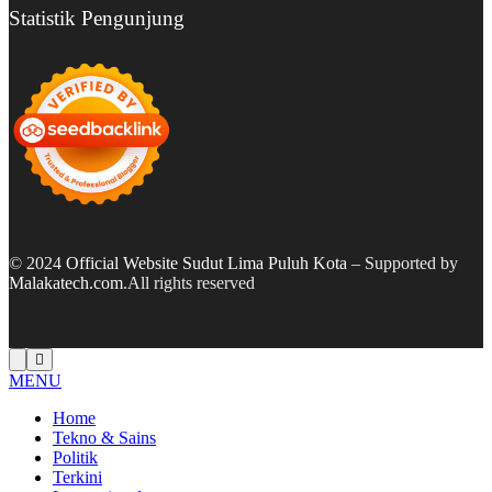
Statistik Pengunjung
© 2024
Official Website Sudut Lima Puluh Kota
– Supported by
Malakatech.com
.All rights reserved
MENU
Home
Tekno & Sains
Politik
Terkini