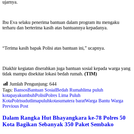
ujarnya.
Ibu Eva selaku penerima bantuan dalam program itu mengaku
terharu dan berterima kasih atas bantuannya kepadanya.
“Terima kasih bapak Polisi atas bantuan ini,” ucapnya.
Diakhir kegiatan diserahkan juga bantuan sosial kepada warga yang
tidak mampu disekitar lokasi bedah rumah.
(TIM)
Jumlah Pengunjung:
644
Tags:
Bansos
Bantuan Sosial
Bedah Rumah
lima puluh
kota
payakumbuh
Polisi
Polres Lima Puluh
Kota
Polri
sudutlimapuluhkota
sumatera barat
Warga Bantu Warga
Previous Post
Dalam Rangka Hut Bhayangkara ke-78 Polres 50
Kota Bagikan Sebanyak 350 Paket Sembako