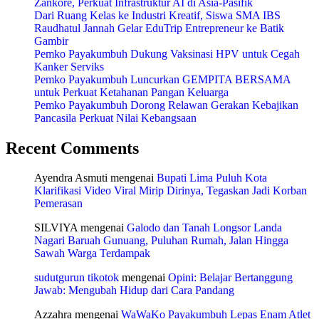
Zankore, Perkuat Infrastruktur AI di Asia-Pasifik
Dari Ruang Kelas ke Industri Kreatif, Siswa SMA IBS
Raudhatul Jannah Gelar EduTrip Entrepreneur ke Batik
Gambir
Pemko Payakumbuh Dukung Vaksinasi HPV untuk Cegah
Kanker Serviks
Pemko Payakumbuh Luncurkan GEMPITA BERSAMA
untuk Perkuat Ketahanan Pangan Keluarga
Pemko Payakumbuh Dorong Relawan Gerakan Kebajikan
Pancasila Perkuat Nilai Kebangsaan
Recent Comments
Ayendra Asmuti
mengenai
Bupati Lima Puluh Kota
Klarifikasi Video Viral Mirip Dirinya, Tegaskan Jadi Korban
Pemerasan
SILVIYA
mengenai
Galodo dan Tanah Longsor Landa
Nagari Baruah Gunuang, Puluhan Rumah, Jalan Hingga
Sawah Warga Terdampak
sudutgurun tikotok
mengenai
Opini: Belajar Bertanggung
Jawab: Mengubah Hidup dari Cara Pandang
Azzahra
mengenai
WaWaKo Payakumbuh Lepas Enam Atlet