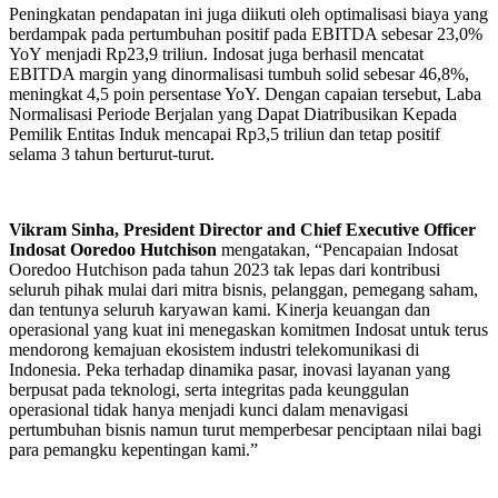
Peningkatan pendapatan ini juga diikuti oleh optimalisasi biaya yang
berdampak pada pertumbuhan positif pada EBITDA sebesar 23,0%
YoY menjadi Rp23,9 triliun. Indosat juga berhasil mencatat
EBITDA margin yang dinormalisasi tumbuh solid sebesar 46,8%,
meningkat 4,5 poin persentase YoY. Dengan capaian tersebut, Laba
Normalisasi Periode Berjalan yang Dapat Diatribusikan Kepada
Pemilik Entitas Induk mencapai Rp3,5 triliun dan tetap positif
selama 3 tahun berturut-turut.
Vikram Sinha, President Director and Chief Executive Officer
Indosat Ooredoo Hutchison
mengatakan, “Pencapaian Indosat
Ooredoo Hutchison pada tahun 2023 tak lepas dari kontribusi
seluruh pihak mulai dari mitra bisnis, pelanggan, pemegang saham,
dan tentunya seluruh karyawan kami. Kinerja keuangan dan
operasional yang kuat ini menegaskan komitmen Indosat untuk terus
mendorong kemajuan ekosistem industri telekomunikasi di
Indonesia. Peka terhadap dinamika pasar, inovasi layanan yang
berpusat pada teknologi, serta integritas pada keunggulan
operasional tidak hanya menjadi kunci dalam menavigasi
pertumbuhan bisnis namun turut memperbesar penciptaan nilai bagi
para pemangku kepentingan kami.”