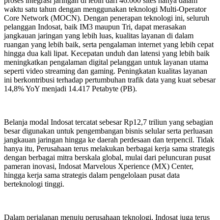
proses integrasi jaringan di lebih dari 46.000 sites hanya dalam
waktu satu tahun dengan menggunakan teknologi Multi-Operator
Core Network (MOCN). Dengan penerapan teknologi ini, seluruh
pelanggan Indosat, baik IM3 maupun Tri, dapat merasakan
jangkauan jaringan yang lebih luas, kualitas layanan di dalam
ruangan yang lebih baik, serta pengalaman internet yang lebih cepat
hingga dua kali lipat. Kecepatan unduh dan latensi yang lebih baik
meningkatkan pengalaman digital pelanggan untuk layanan utama
seperti video streaming dan gaming. Peningkatan kualitas layanan
ini berkontribusi terhadap pertumbuhan trafik data yang kuat sebesar
14,8% YoY menjadi 14.417 Petabyte (PB).
Belanja modal Indosat tercatat sebesar Rp12,7 triliun yang sebagian
besar digunakan untuk pengembangan bisnis selular serta perluasan
jangkauan jaringan hingga ke daerah perdesaan dan terpencil. Tidak
hanya itu, Perusahaan terus melakukan berbagai kerja sama strategis
dengan berbagai mitra berskala global, mulai dari peluncuran pusat
pameran inovasi, Indosat Marvelous Xperience (MX) Center,
hingga kerja sama strategis dalam pengelolaan pusat data
berteknologi tinggi.
Dalam perjalanan menuju perusahaan teknologi, Indosat juga terus