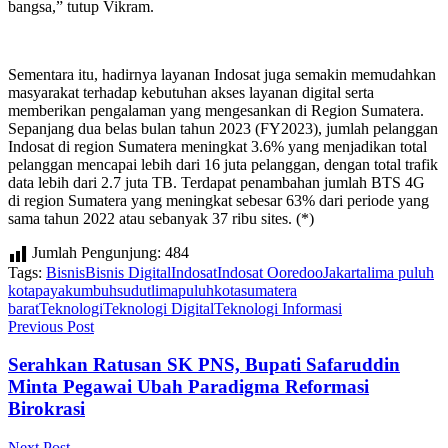
bangsa,” tutup Vikram.
Sementara itu, hadirnya layanan Indosat juga semakin memudahkan
masyarakat terhadap kebutuhan akses layanan digital serta
memberikan pengalaman yang mengesankan di Region Sumatera.
Sepanjang dua belas bulan tahun 2023 (FY2023), jumlah pelanggan
Indosat di region Sumatera meningkat 3.6% yang menjadikan total
pelanggan mencapai lebih dari 16 juta pelanggan, dengan total trafik
data lebih dari 2.7 juta TB. Terdapat penambahan jumlah BTS 4G
di region Sumatera yang meningkat sebesar 63% dari periode yang
sama tahun 2022 atau sebanyak 37 ribu sites. (*)
Jumlah Pengunjung:
484
Tags:
Bisnis
Bisnis Digital
Indosat
Indosat Ooredoo
Jakarta
lima puluh
kota
payakumbuh
sudutlimapuluhkota
sumatera
barat
Teknologi
Teknologi Digital
Teknologi Informasi
Previous Post
Serahkan Ratusan SK PNS, Bupati Safaruddin
Minta Pegawai Ubah Paradigma Reformasi
Birokrasi
Next Post