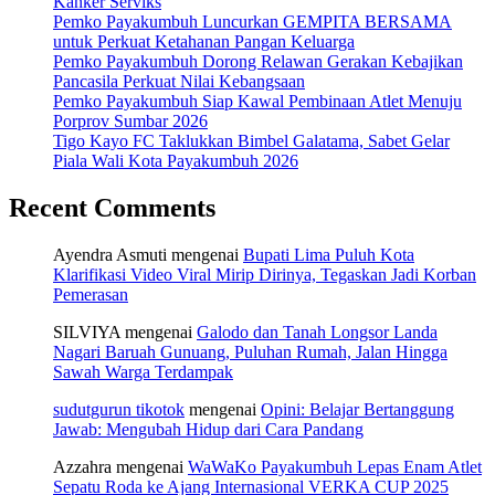
Kanker Serviks
Pemko Payakumbuh Luncurkan GEMPITA BERSAMA
untuk Perkuat Ketahanan Pangan Keluarga
Pemko Payakumbuh Dorong Relawan Gerakan Kebajikan
Pancasila Perkuat Nilai Kebangsaan
Pemko Payakumbuh Siap Kawal Pembinaan Atlet Menuju
Porprov Sumbar 2026
Tigo Kayo FC Taklukkan Bimbel Galatama, Sabet Gelar
Piala Wali Kota Payakumbuh 2026
Recent Comments
Ayendra Asmuti
mengenai
Bupati Lima Puluh Kota
Klarifikasi Video Viral Mirip Dirinya, Tegaskan Jadi Korban
Pemerasan
SILVIYA
mengenai
Galodo dan Tanah Longsor Landa
Nagari Baruah Gunuang, Puluhan Rumah, Jalan Hingga
Sawah Warga Terdampak
sudutgurun tikotok
mengenai
Opini: Belajar Bertanggung
Jawab: Mengubah Hidup dari Cara Pandang
Azzahra
mengenai
WaWaKo Payakumbuh Lepas Enam Atlet
Sepatu Roda ke Ajang Internasional VERKA CUP 2025