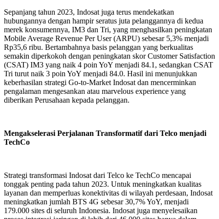
Sepanjang tahun 2023, Indosat juga terus mendekatkan
hubungannya dengan hampir seratus juta pelanggannya di kedua
merek konsumennya, IM3 dan Tri, yang menghasilkan peningkatan
Mobile Average Revenue Per User (ARPU) sebesar 5,3% menjadi
Rp35,6 ribu. Bertambahnya basis pelanggan yang berkualitas
semakin diperkokoh dengan peningkatan skor Customer Satisfaction
(CSAT) IM3 yang naik 4 poin YoY menjadi 84.1, sedangkan CSAT
Tri turut naik 3 poin YoY menjadi 84.0. Hasil ini menunjukkan
keberhasilan strategi Go-to-Market Indosat dan mencerminkan
pengalaman mengesankan atau marvelous experience yang
diberikan Perusahaan kepada pelanggan.
Mengakselerasi Perjalanan Transformatif dari Telco menjadi
TechCo
Strategi transformasi Indosat dari Telco ke TechCo mencapai
tonggak penting pada tahun 2023. Untuk meningkatkan kualitas
layanan dan memperluas konektivitas di wilayah perdesaan, Indosat
meningkatkan jumlah BTS 4G sebesar 30,7% YoY, menjadi
179.000 sites di seluruh Indonesia. Indosat juga menyelesaikan