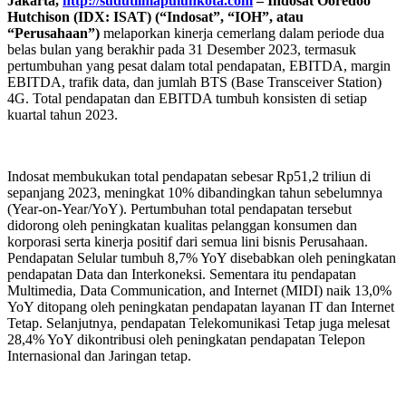
Jakarta,
http://sudutlimapuluhkota.com
–
Indosat Ooredoo
Hutchison (IDX: ISAT) (“Indosat”, “IOH”, atau
“Perusahaan”)
melaporkan kinerja cemerlang dalam periode dua
belas bulan yang berakhir pada 31 Desember 2023, termasuk
pertumbuhan yang pesat dalam total pendapatan, EBITDA, margin
EBITDA, trafik data, dan jumlah BTS (Base Transceiver Station)
4G. Total pendapatan dan EBITDA tumbuh konsisten di setiap
kuartal tahun 2023.
Indosat membukukan total pendapatan sebesar Rp51,2 triliun di
sepanjang 2023, meningkat 10% dibandingkan tahun sebelumnya
(Year-on-Year/YoY). Pertumbuhan total pendapatan tersebut
didorong oleh peningkatan kualitas pelanggan konsumen dan
korporasi serta kinerja positif dari semua lini bisnis Perusahaan.
Pendapatan Selular tumbuh 8,7% YoY disebabkan oleh peningkatan
pendapatan Data dan Interkoneksi. Sementara itu pendapatan
Multimedia, Data Communication, and Internet (MIDI) naik 13,0%
YoY ditopang oleh peningkatan pendapatan layanan IT dan Internet
Tetap. Selanjutnya, pendapatan Telekomunikasi Tetap juga melesat
28,4% YoY dikontribusi oleh peningkatan pendapatan Telepon
Internasional dan Jaringan tetap.