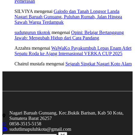
Pemerasan
SILVIYA
mengenai
Galodo dan Tanah Longsor Landa
Nagari Baruah Gunuang, Puluhan Rumah, Jalan Hingga
Sawah Warga Terdampak
sudutgurun tikotok
mengenai
Opini: Belajar Bertanggung
Jawab: Mengubah Hidup dari Cara Pandang
Azzahra
mengenai
WaWaKo Payakumbuh Lepas Enam Atlet
Sepatu Roda ke Ajang Internasional VERKA CUP 2025
Chairul mustafa
mengenai
Sejarah Singkat Nagari Koto Alam
Nagari Baruah Gunuang, Kec.Bukik Barisan, Kab 50 Kota,
Sumatera Barat 26257
0858-3515-5158
sudutlimapuluhkota@gmail.com