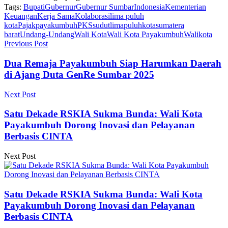
Tags:
Bupati
Gubernur
Gubernur Sumbar
Indonesia
Kementerian
Keuangan
Kerja Sama
Kolaborasi
lima puluh
kota
Pajak
payakumbuh
PKS
sudutlimapuluhkota
sumatera
barat
Undang-Undang
Wali Kota
Wali Kota Payakumbuh
Walikota
Previous Post
Dua Remaja Payakumbuh Siap Harumkan Daerah
di Ajang Duta GenRe Sumbar 2025
Next Post
Satu Dekade RSKIA Sukma Bunda: Wali Kota
Payakumbuh Dorong Inovasi dan Pelayanan
Berbasis CINTA
Next Post
Satu Dekade RSKIA Sukma Bunda: Wali Kota
Payakumbuh Dorong Inovasi dan Pelayanan
Berbasis CINTA