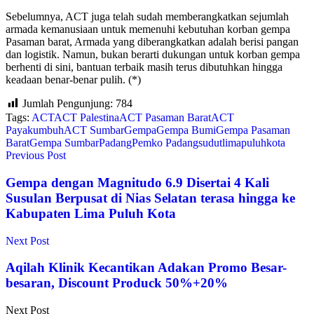
Sebelumnya, ACT juga telah sudah memberangkatkan sejumlah
armada kemanusiaan untuk memenuhi kebutuhan korban gempa
Pasaman barat, Armada yang diberangkatkan adalah berisi pangan
dan logistik. Namun, bukan berarti dukungan untuk korban gempa
berhenti di sini, bantuan terbaik masih terus dibutuhkan hingga
keadaan benar-benar pulih. (*)
Jumlah Pengunjung:
784
Tags:
ACT
ACT Palestina
ACT Pasaman Barat
ACT
Payakumbuh
ACT Sumbar
Gempa
Gempa Bumi
Gempa Pasaman
Barat
Gempa Sumbar
Padang
Pemko Padang
sudutlimapuluhkota
Previous Post
Gempa dengan Magnitudo 6.9 Disertai 4 Kali
Susulan Berpusat di Nias Selatan terasa hingga ke
Kabupaten Lima Puluh Kota
Next Post
Aqilah Klinik Kecantikan Adakan Promo Besar-
besaran, Discount Produck 50%+20%
Next Post