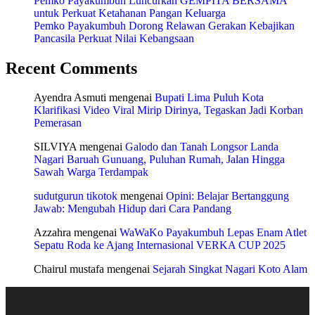
Pemko Payakumbuh Luncurkan GEMPITA BERSAMA
untuk Perkuat Ketahanan Pangan Keluarga
Pemko Payakumbuh Dorong Relawan Gerakan Kebajikan
Pancasila Perkuat Nilai Kebangsaan
Recent Comments
Ayendra Asmuti
mengenai
Bupati Lima Puluh Kota
Klarifikasi Video Viral Mirip Dirinya, Tegaskan Jadi Korban
Pemerasan
SILVIYA
mengenai
Galodo dan Tanah Longsor Landa
Nagari Baruah Gunuang, Puluhan Rumah, Jalan Hingga
Sawah Warga Terdampak
sudutgurun tikotok
mengenai
Opini: Belajar Bertanggung
Jawab: Mengubah Hidup dari Cara Pandang
Azzahra
mengenai
WaWaKo Payakumbuh Lepas Enam Atlet
Sepatu Roda ke Ajang Internasional VERKA CUP 2025
Chairul mustafa
mengenai
Sejarah Singkat Nagari Koto Alam