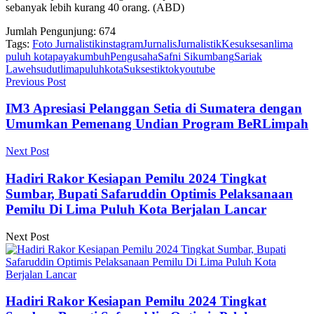
sebanyak lebih kurang 40 orang. (ABD)
Jumlah Pengunjung:
674
Tags:
Foto Jurnalistik
instagram
Jurnalis
Jurnalistik
Kesuksesan
lima
puluh kota
payakumbuh
Pengusaha
Safni Sikumbang
Sariak
Laweh
sudutlimapuluhkota
Sukses
tiktok
youtube
Previous Post
IM3 Apresiasi Pelanggan Setia di Sumatera dengan
Umumkan Pemenang Undian Program BeRLimpah
Next Post
Hadiri Rakor Kesiapan Pemilu 2024 Tingkat
Sumbar, Bupati Safaruddin Optimis Pelaksanaan
Pemilu Di Lima Puluh Kota Berjalan Lancar
Next Post
Hadiri Rakor Kesiapan Pemilu 2024 Tingkat