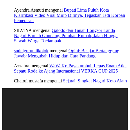
Ayendra Asmuti
mengenai
Bupati Lima Puluh Kota
Klarifikasi Video Viral Mirip Dirinya, Tegaskan Jadi Korban
Pemerasan
SILVIYA
mengenai
Galodo dan Tanah Longsor Landa
Nagari Baruah Gunuang, Puluhan Rumah, Jalan Hingga
Sawah Warga Terdampak
sudutgurun tikotok
mengenai
Opini: Belajar Bertanggung
Jawab: Mengubah Hidup dari Cara Pandang
Azzahra
mengenai
WaWaKo Payakumbuh Lepas Enam Atlet
Sepatu Roda ke Ajang Internasional VERKA CUP 2025
Chairul mustafa
mengenai
Sejarah Singkat Nagari Koto Alam