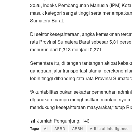
2025, Indeks Pembangunan Manusia (IPM) Kota 
masuk kategori sangat tinggi serta menempatkan
Sumatera Barat.
Di sektor kesejahteraan, angka kemiskinan terca
rata Provinsi Sumatera Barat sebesar 5,31 perse
menurun dari 0,313 menjadi 0,271.
Sementara itu, di tengah tantangan akibat keba
gangguan jalur transportasi utama, perekonomi
lebih tinggi dibanding rata-rata Provinsi Sumate
“Akuntabilitas bukan sekadar pemenuhan adminis
digunakan mampu menghasilkan manfaat nyata, m
mendukung kesejahteraan masyarakat,” tutup R
Jumlah Pengunjung:
143
Tags:
AI
APBD
APBN
Artificial Intelligence