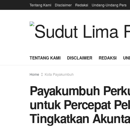
Tentang Kami
Disclaimer
Redaksi
Undang-Undang Pers
TENTANG KAMI
DISCLAIMER
REDAKSI
UN
Home
Kota Payakumbuh
Payakumbuh Perku
untuk Percepat Pe
Tingkatkan Akuntab