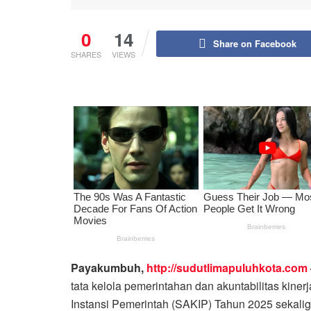
0
14
Share on Facebook
SHARES
VIEWS
Payakumbuh,
http://sudutlimapuluhkota.com
tata kelola pemerintahan dan akuntabilitas kiner
Instansi Pemerintah (SAKIP) Tahun 2025 sekal