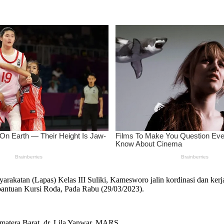
akatan (Lapas) Kelas III Suliki, Kamesworo jalin kordinasi dan kerj
bantuan Kursi Roda, Pada Rabu (29/03/2023).
umatera Barat, dr. Lila Yanwar, MARS.