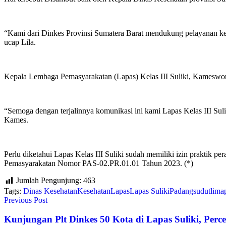
“Kami dari Dinkes Provinsi Sumatera Barat mendukung pelayanan kes
ucap Lila.
Kepala Lembaga Pemasyarakatan (Lapas) Kelas III Suliki, Kamesworo
“Semoga dengan terjalinnya komunikasi ini kami Lapas Kelas III Sul
Kames.
Perlu diketahui Lapas Kelas III Suliki sudah memiliki izin praktik per
Pemasyarakatan Nomor PAS-02.PR.01.01 Tahun 2023. (*)
Jumlah Pengunjung:
463
Tags:
Dinas Kesehatan
Kesehatan
Lapas
Lapas Suliki
Padang
sudutlima
Previous Post
Kunjungan Plt Dinkes 50 Kota di Lapas Suliki, Perce