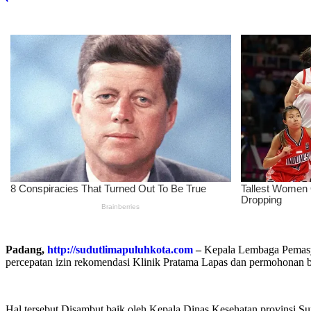
Padang,
http://sudutlimapuluhkota.com
–
Kepala Lembaga Pemasyar
percepatan izin rekomendasi Klinik Pratama Lapas dan permohonan 
Hal tersebut Disambut baik oleh Kepala Dinas Kesehatan provinsi S