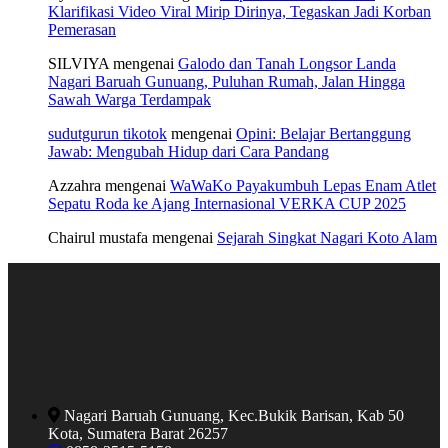
Klarifikasi Video Viral Mirip Dirinya, Tegaskan Jadi Korban
Pemerasan
SILVIYA
mengenai
Galodo dan Tanah Longsor Landa
Nagari Baruah Gunuang, Puluhan Rumah, Jalan Hingga
Sawah Warga Terdampak
sudutgurun tikotok
mengenai
Opini: Belajar Bertanggung
Jawab: Mengubah Hidup dari Cara Pandang
Azzahra
mengenai
WaWaKo Payakumbuh Lepas Enam Atlet
Sepatu Roda ke Ajang Internasional VERKA CUP 2025
Chairul mustafa
mengenai
Sejarah Singkat Nagari Koto Alam
Nagari Baruah Gunuang, Kec.Bukik Barisan, Kab 50
Kota, Sumatera Barat 26257