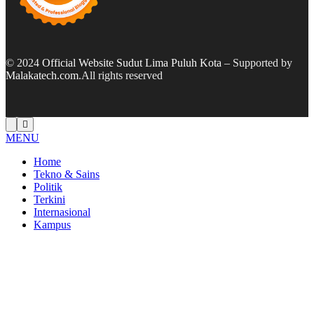
© 2024
Official Website Sudut Lima Puluh Kota
– Supported by
Malakatech.com
.All rights reserved
MENU
Home
Tekno & Sains
Politik
Terkini
Internasional
Kampus