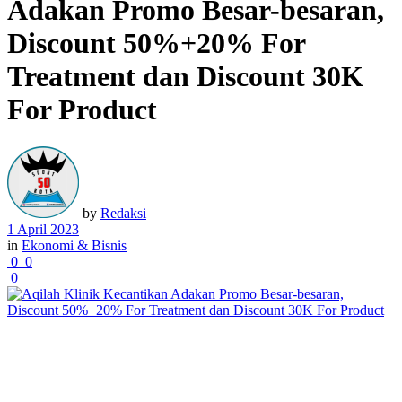
Adakan Promo Besar-besaran,
Discount 50%+20% For
Treatment dan Discount 30K
For Product
by
Redaksi
1 April 2023
in
Ekonomi & Bisnis
0
0
0