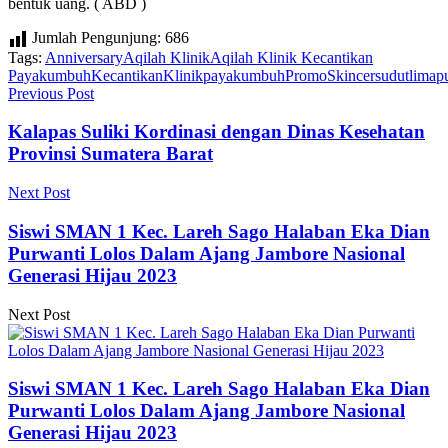
bentuk uang. ( ABD )
Jumlah Pengunjung:
686
Tags:
Anniversary
Aqilah Klinik
Aqilah Klinik Kecantikan
Payakumbuh
Kecantikan
Klinik
payakumbuh
Promo
Skincer
sudutlimap
Previous Post
Kalapas Suliki Kordinasi dengan Dinas Kesehatan
Provinsi Sumatera Barat
Next Post
Siswi SMAN 1 Kec. Lareh Sago Halaban Eka Dian
Purwanti Lolos Dalam Ajang Jambore Nasional
Generasi Hijau 2023
Next Post
Siswi SMAN 1 Kec. Lareh Sago Halaban Eka Dian
Purwanti Lolos Dalam Ajang Jambore Nasional
Generasi Hijau 2023