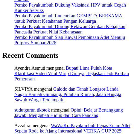
Pemko Payakumbuh Dukung Vaksinasi HPV untuk Cegah
Kanker Serviks
Pemko Payakumbuh Luncurkan GEMPITA BERSAMA
untuk Perkuat Ketahanan Pangan Keluarga
Pemko Payakumbuh Dorong Relawan Gerakan Kebajikan
Pancasila Perkuat Nilai Kebangsaan
Pemko Payakumbuh Siap Kawal Pembinaan Atlet Menuju
Porprov Sumbar 2026
Recent Comments
Ayendra Asmuti
mengenai
Bupati Lima Puluh Kota
Klarifikasi Video Viral Mirip Dirinya, Tegaskan Jadi Korban
Pemerasan
SILVIYA
mengenai
Galodo dan Tanah Longsor Landa
Nagari Baruah Gunuang, Puluhan Rumah, Jalan Hingga
Sawah Warga Terdampak
sudutgurun tikotok
mengenai
Opini: Belajar Bertanggung
Jawab: Mengubah Hidup dari Cara Pandang
Azzahra
mengenai
WaWaKo Payakumbuh Lepas Enam Atlet
Sepatu Roda ke Ajang Internasional VERKA CUP 2025