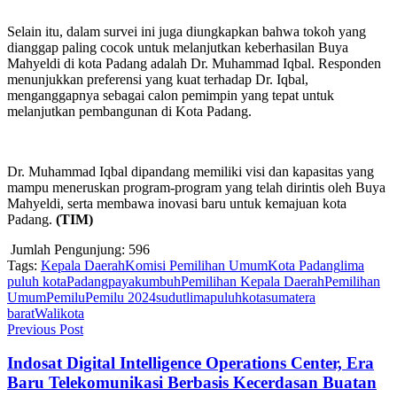
Selain itu, dalam survei ini juga diungkapkan bahwa tokoh yang
dianggap paling cocok untuk melanjutkan keberhasilan Buya
Mahyeldi di kota Padang adalah Dr. Muhammad Iqbal. Responden
menunjukkan preferensi yang kuat terhadap Dr. Iqbal,
menganggapnya sebagai calon pemimpin yang tepat untuk
melanjutkan pembangunan di Kota Padang.
Dr. Muhammad Iqbal dipandang memiliki visi dan kapasitas yang
mampu meneruskan program-program yang telah dirintis oleh Buya
Mahyeldi, serta membawa inovasi baru untuk kemajuan kota
Padang.
(TIM)
Jumlah Pengunjung:
596
Tags:
Kepala Daerah
Komisi Pemilihan Umum
Kota Padang
lima
puluh kota
Padang
payakumbuh
Pemilihan Kepala Daerah
Pemilihan
Umum
Pemilu
Pemilu 2024
sudutlimapuluhkota
sumatera
barat
Walikota
Previous Post
Indosat Digital Intelligence Operations Center, Era
Baru Telekomunikasi Berbasis Kecerdasan Buatan