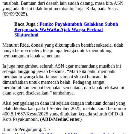
musibah. Bantuan dari daerah lain sudah datang, masa kita ASN
yang ada di sini tidak turut membantu,” ujar Rida, pada Selasa
(09/09/2025).
Baca Juga :
Pemko Payakumbuh Galakkan Subuh
Berjamaah, WaWaKo Ajak Warga Perkuat
Silaturahmi
Menurut Rida, donasi yang dikumpulkan bersifat sukarela, tidak
hanya berupa materi, tetapi juga tenaga untuk mendukung
pembangunan lapak sementara.
Ia juga mengimbau seluruh ASN agar memandang musibah ini
sebagai tanggung jawab bersama. “Mari kita bahu-membahu
membantu warga kita. Jangan sampai situasi bencana ini
dimanfaatkan untuk memecah belah. Pedagang sangat
membutuhkan tempat berjualan sementara, dan lapak relokasi ini
akan segera diselesaikan,” tambahnya.
Aksi penggalangan dana ini sejalan dengan imbauan donasi yang
telah dikeluarkan pada 1 September 2025, melalui surat bernomor
400.8.1/667/Kesra/2025 yang ditujukan kepada seluruh OPD di
Kota Payakumbuh.
(ABD/MediaCenter)
Jumlah Pengunjung:
417