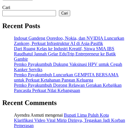
Cari
Cari
Recent Posts
Indosat Gandeng Ooredoo, Nokia, dan NVIDIA Luncurkan
Zankore, Perkuat Infrastruktur AI di Asia-Pasifik
Dari Ruang Kelas ke Industri Kreatif, Siswa SMA IBS
Raudhatul Jannah Gelar EduTrip Entrepreneur ke Batik
Gambir
Pemko Payakumbuh Dukung Vaksinasi HPV untuk Cegah
Kanker Serviks
Pemko Payakumbuh Luncurkan GEMPITA BERSAMA
untuk Perkuat Ketahanan Pangan Keluarga
Pemko Payakumbuh Dorong Relawan Gerakan Kebajikan
Pancasila Perkuat Nilai Kebangsaan
Recent Comments
Ayendra Asmuti
mengenai
Bupati Lima Puluh Kota
Klarifikasi Video Viral Mirip Dirinya, Tegaskan Jadi Korban
Pemerasan