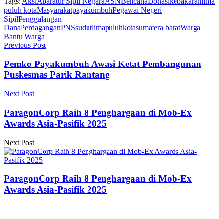
Tags:
Aksi
Aparatur Sipil Negara
ASN
Bencana
Donasi
kebakaran
lima
puluh kota
Masyarakat
payakumbuh
Pegawai Negeri
Sipil
Penggalangan
Dana
Perdagangan
PNS
sudutlimapuluhkota
sumatera barat
Warga
Bantu Warga
Previous Post
Pemko Payakumbuh Awasi Ketat Pembangunan
Puskesmas Parik Rantang
Next Post
ParagonCorp Raih 8 Penghargaan di Mob-Ex
Awards Asia-Pasifik 2025
Next Post
ParagonCorp Raih 8 Penghargaan di Mob-Ex
Awards Asia-Pasifik 2025