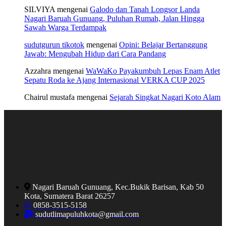
SILVIYA
mengenai
Galodo dan Tanah Longsor Landa
Nagari Baruah Gunuang, Puluhan Rumah, Jalan Hingga
Sawah Warga Terdampak
sudutgurun tikotok
mengenai
Opini: Belajar Bertanggung
Jawab: Mengubah Hidup dari Cara Pandang
Azzahra
mengenai
WaWaKo Payakumbuh Lepas Enam Atlet
Sepatu Roda ke Ajang Internasional VERKA CUP 2025
Chairul mustafa
mengenai
Sejarah Singkat Nagari Koto Alam
Nagari Baruah Gunuang, Kec.Bukik Barisan, Kab 50
Kota, Sumatera Barat 26257
0858-3515-5158
sudutlimapuluhkota@gmail.com