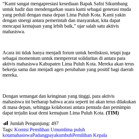
“Kami sangat mengapresiasi kesediaan Bapak Safni Sikumbang
untuk hadir dan mendengarkan suara kami sebagai generasi muda
yang peduli dengan masa depan Lima Puluh Kota. Kami yakin
dengan sinergi antara pemerintah dan masyarakat, kita dapat
mencapai kemajuan yang lebih baik,” ujar salah satu aktivis
mahasiswa.
Acara ini tidak hanya menjadi forum untuk berdiskusi, tetapi juga
sebagai momentum untuk mempererat solidaritas di antara para
aktivis mahasiswa Kabupaten Lima Puluh Kota. Mereka akan terus
bekerja sama dan menjadi agen perubahan yang positif bagi daerah
mereka.
Dengan semangat dan keinginan yang tinggi, para aktivis
mahasiswa ini berharap bahwa acara seperti ini akan terus dilakukan
di masa depan, sehingga kolaborasi antara pemuda dan pemimpin
dapat terjalin kuat demi kemajuan Lima Puluh Kota.
(TIM)
Jumlah Pengunjung:
497
Tags:
Komisi Pemilihan Umum
lima puluh
kota
mahasiswa
Padang
payakumbuh
Pemilihan Kepala