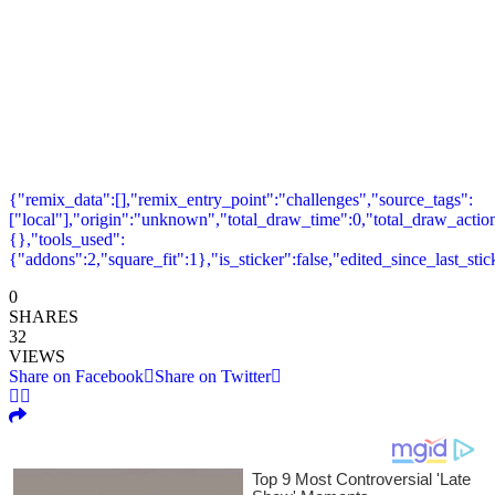
{"remix_data":[],"remix_entry_point":"challenges","source_tags":
["local"],"origin":"unknown","total_draw_time":0,"total_draw_action
{},"tools_used":
{"addons":2,"square_fit":1},"is_sticker":false,"edited_since_last_sti
0
SHARES
32
VIEWS
Share on Facebook
Share on Twitter