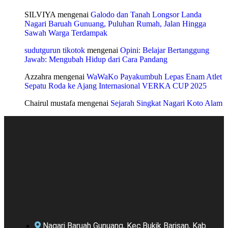
SILVIYA
mengenai
Galodo dan Tanah Longsor Landa
Nagari Baruah Gunuang, Puluhan Rumah, Jalan Hingga
Sawah Warga Terdampak
sudutgurun tikotok
mengenai
Opini: Belajar Bertanggung
Jawab: Mengubah Hidup dari Cara Pandang
Azzahra
mengenai
WaWaKo Payakumbuh Lepas Enam Atlet
Sepatu Roda ke Ajang Internasional VERKA CUP 2025
Chairul mustafa
mengenai
Sejarah Singkat Nagari Koto Alam
Nagari Baruah Gunuang, Kec.Bukik Barisan, Kab