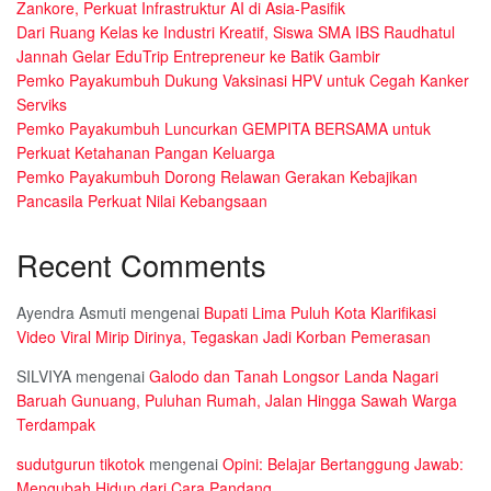
Zankore, Perkuat Infrastruktur AI di Asia-Pasifik
Dari Ruang Kelas ke Industri Kreatif, Siswa SMA IBS Raudhatul
Jannah Gelar EduTrip Entrepreneur ke Batik Gambir
Pemko Payakumbuh Dukung Vaksinasi HPV untuk Cegah Kanker
Serviks
Pemko Payakumbuh Luncurkan GEMPITA BERSAMA untuk
Perkuat Ketahanan Pangan Keluarga
Pemko Payakumbuh Dorong Relawan Gerakan Kebajikan
Pancasila Perkuat Nilai Kebangsaan
Recent Comments
Ayendra Asmuti
mengenai
Bupati Lima Puluh Kota Klarifikasi
Video Viral Mirip Dirinya, Tegaskan Jadi Korban Pemerasan
SILVIYA
mengenai
Galodo dan Tanah Longsor Landa Nagari
Baruah Gunuang, Puluhan Rumah, Jalan Hingga Sawah Warga
Terdampak
sudutgurun tikotok
mengenai
Opini: Belajar Bertanggung Jawab:
Mengubah Hidup dari Cara Pandang