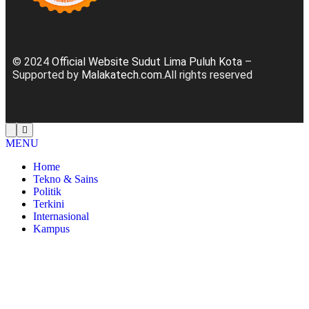
© 2024
Official Website Sudut Lima Puluh Kota
–
Supported by
Malakatech.com
.All rights reserved
MENU
Home
Tekno & Sains
Politik
Terkini
Internasional
Kampus