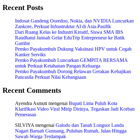
Recent Posts
Indosat Gandeng Ooredoo, Nokia, dan NVIDIA Luncurkan
Zankore, Perkuat Infrastruktur AI di Asia-Pasifik
Dari Ruang Kelas ke Industri Kreatif, Siswa SMA IBS
Raudhatul Jannah Gelar EduTrip Entrepreneur ke Batik
Gambir
Pemko Payakumbuh Dukung Vaksinasi HPV untuk Cegah
Kanker Serviks
Pemko Payakumbuh Luncurkan GEMPITA BERSAMA
untuk Perkuat Ketahanan Pangan Keluarga
Pemko Payakumbuh Dorong Relawan Gerakan Kebajikan
Pancasila Perkuat Nilai Kebangsaan
Recent Comments
Ayendra Asmuti
mengenai
Bupati Lima Puluh Kota
Klarifikasi Video Viral Mirip Dirinya, Tegaskan Jadi Korban
Pemerasan
SILVIYA
mengenai
Galodo dan Tanah Longsor Landa
Nagari Baruah Gunuang, Puluhan Rumah, Jalan Hingga
Sawah Warga Terdampak