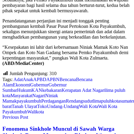
pembayaran bagi hasil selama dua tahun berturut-turut, kedua belah
pihak sepakat untuk kembali bermusyawarah.
Penandatanganan perjanjian ini menjadi tonggak penting
pembangunan kembali Pasar Pusat Pertokoan Kota Payakumbuh,
sekaligus menunjukkan sinergi antara pemerintah dan adat dalam
menghadirkan pembangunan yang berkeadilan dan berkelanjutan.
“Kesepakatan ini lahir dari kebersamaan Niniak Mamak Koto Nan
Ompek dan Koto Nan Gadang bersama Pemko Payakumbuh demi
kepentingan masyarakat,” pungkas Wali Kota Zulmaeta.
(ABD/MediaCenter)
Jumlah Pengunjung:
310
Tags:
Adat
Anak
APBD
APBN
Bencana
Bencana
Alam
Ekonomi
Gubernur
Gubernur
Sumbar
Hukum
KAN
kebakaran
Kerapatan Adat Nagari
lima puluh
kota
Masyarakat
Nagari
Niniak
Mamak
payakumbuh
Perdagangan
Rendang
sudutlimapuluhkota
sumate
barat
Tanah Ulayat
Toko
Undang-Undang
Wali Kota
Wali Kota
Payakumbuh
Walikota
Previous Post
Fenomena Sinkhole Muncul di Sawah Warga