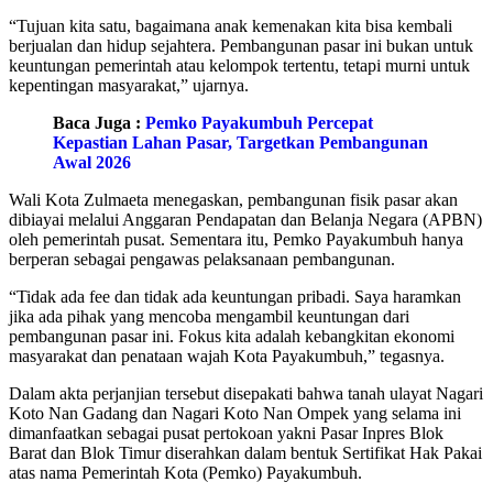
“Tujuan kita satu, bagaimana anak kemenakan kita bisa kembali
berjualan dan hidup sejahtera. Pembangunan pasar ini bukan untuk
keuntungan pemerintah atau kelompok tertentu, tetapi murni untuk
kepentingan masyarakat,” ujarnya.
Baca Juga :
Pemko Payakumbuh Percepat
Kepastian Lahan Pasar, Targetkan Pembangunan
Awal 2026
Wali Kota Zulmaeta menegaskan, pembangunan fisik pasar akan
dibiayai melalui Anggaran Pendapatan dan Belanja Negara (APBN)
oleh pemerintah pusat. Sementara itu, Pemko Payakumbuh hanya
berperan sebagai pengawas pelaksanaan pembangunan.
“Tidak ada fee dan tidak ada keuntungan pribadi. Saya haramkan
jika ada pihak yang mencoba mengambil keuntungan dari
pembangunan pasar ini. Fokus kita adalah kebangkitan ekonomi
masyarakat dan penataan wajah Kota Payakumbuh,” tegasnya.
Dalam akta perjanjian tersebut disepakati bahwa tanah ulayat Nagari
Koto Nan Gadang dan Nagari Koto Nan Ompek yang selama ini
dimanfaatkan sebagai pusat pertokoan yakni Pasar Inpres Blok
Barat dan Blok Timur diserahkan dalam bentuk Sertifikat Hak Pakai
atas nama Pemerintah Kota (Pemko) Payakumbuh.