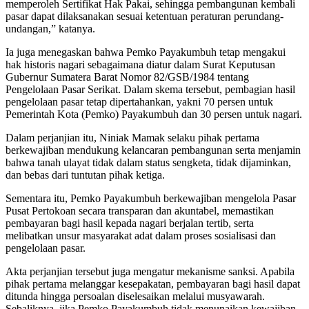
memperoleh Sertifikat Hak Pakai, sehingga pembangunan kembali
pasar dapat dilaksanakan sesuai ketentuan peraturan perundang-
undangan,” katanya.
Ia juga menegaskan bahwa Pemko Payakumbuh tetap mengakui
hak historis nagari sebagaimana diatur dalam Surat Keputusan
Gubernur Sumatera Barat Nomor 82/GSB/1984 tentang
Pengelolaan Pasar Serikat. Dalam skema tersebut, pembagian hasil
pengelolaan pasar tetap dipertahankan, yakni 70 persen untuk
Pemerintah Kota (Pemko) Payakumbuh dan 30 persen untuk nagari.
Dalam perjanjian itu, Niniak Mamak selaku pihak pertama
berkewajiban mendukung kelancaran pembangunan serta menjamin
bahwa tanah ulayat tidak dalam status sengketa, tidak dijaminkan,
dan bebas dari tuntutan pihak ketiga.
Sementara itu, Pemko Payakumbuh berkewajiban mengelola Pasar
Pusat Pertokoan secara transparan dan akuntabel, memastikan
pembayaran bagi hasil kepada nagari berjalan tertib, serta
melibatkan unsur masyarakat adat dalam proses sosialisasi dan
pengelolaan pasar.
Akta perjanjian tersebut juga mengatur mekanisme sanksi. Apabila
pihak pertama melanggar kesepakatan, pembayaran bagi hasil dapat
ditunda hingga persoalan diselesaikan melalui musyawarah.
Sebaliknya, jika Pemko Payakumbuh tidak menunaikan kewajiban