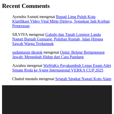
Recent Comments
Ayendra Asmuti
mengenai
Bupati Lima Puluh Kota
Klarifikasi Video Viral Mirip Dirinya, Tegaskan Jadi Korban
Pemerasan
SILVIYA
mengenai
Galodo dan Tanah Longsor Landa
Nagari Baruah Gunuang, Puluhan Rumah, Jalan Hingga
Sawah Warga Terdampak
sudutgurun tikotok
mengenai
Opini: Belajar Bertanggung
Jawab: Mengubah Hidup dari Cara Pandang
Azzahra
mengenai
WaWaKo Payakumbuh Lepas Enam Atlet
Sepatu Roda ke Ajang Internasional VERKA CUP 2025
Chairul mustafa
mengenai
Sejarah Singkat Nagari Koto Alam