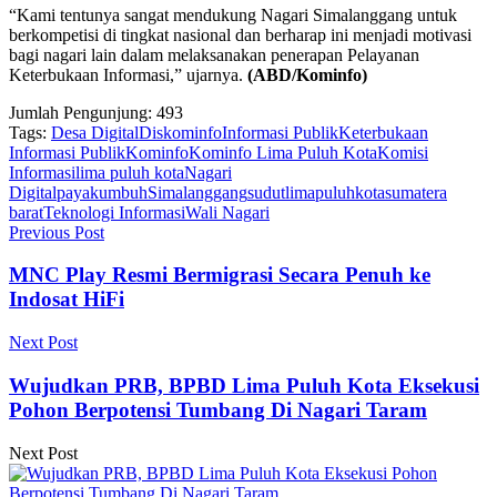
“Kami tentunya sangat mendukung Nagari Simalanggang untuk
berkompetisi di tingkat nasional dan berharap ini menjadi motivasi
bagi nagari lain dalam melaksanakan penerapan Pelayanan
Keterbukaan Informasi,” ujarnya.
(ABD/Kominfo)
Jumlah Pengunjung:
493
Tags:
Desa Digital
Diskominfo
Informasi Publik
Keterbukaan
Informasi Publik
Kominfo
Kominfo Lima Puluh Kota
Komisi
Informasi
lima puluh kota
Nagari
Digital
payakumbuh
Simalanggang
sudutlimapuluhkota
sumatera
barat
Teknologi Informasi
Wali Nagari
Previous Post
MNC Play Resmi Bermigrasi Secara Penuh ke
Indosat HiFi
Next Post
Wujudkan PRB, BPBD Lima Puluh Kota Eksekusi
Pohon Berpotensi Tumbang Di Nagari Taram
Next Post