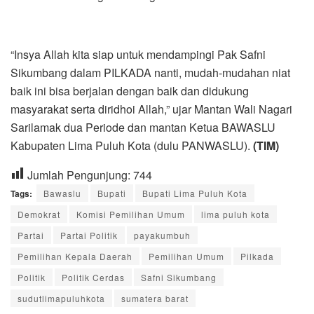
“Insya Allah kita siap untuk mendampingi Pak Safni
Sikumbang dalam PILKADA nanti, mudah-mudahan niat
baik ini bisa berjalan dengan baik dan didukung
masyarakat serta diridhoi Allah,” ujar Mantan Wali Nagari
Sarilamak dua Periode dan mantan Ketua BAWASLU
Kabupaten Lima Puluh Kota (dulu PANWASLU).
(TIM)
Jumlah Pengunjung:
744
Tags:
Bawaslu
Bupati
Bupati Lima Puluh Kota
Demokrat
Komisi Pemilihan Umum
lima puluh kota
Partai
Partai Politik
payakumbuh
Pemilihan Kepala Daerah
Pemilihan Umum
Pilkada
Politik
Politik Cerdas
Safni Sikumbang
sudutlimapuluhkota
sumatera barat