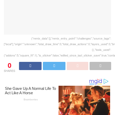
{"remix_data":[],"remix_entry_point":"challenges","source_tags":
["local"],"origin":"unknown","total_draw_time":0,"total_draw_actions":0,"layers_used":0,"
{},"tools_used":
{"addons":5,"square_fit":1},"is_sticker":false,"edited_since_last_sticker_save":true,"cont
0
SHARES