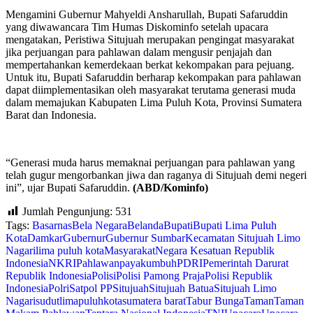
Mengamini Gubernur Mahyeldi Ansharullah, Bupati Safaruddin
yang diwawancara Tim Humas Diskominfo setelah upacara
mengatakan, Peristiwa Situjuah merupakan pengingat masyarakat
jika perjuangan para pahlawan dalam mengusir penjajah dan
mempertahankan kemerdekaan berkat kekompakan para pejuang.
Untuk itu, Bupati Safaruddin berharap kekompakan para pahlawan
dapat diimplementasikan oleh masyarakat terutama generasi muda
dalam memajukan Kabupaten Lima Puluh Kota, Provinsi Sumatera
Barat dan Indonesia.
“Generasi muda harus memaknai perjuangan para pahlawan yang
telah gugur mengorbankan jiwa dan raganya di Situjuah demi negeri
ini”, ujar Bupati Safaruddin.
(ABD/Kominfo)
Jumlah Pengunjung:
531
Tags:
Basarnas
Bela Negara
Belanda
Bupati
Bupati Lima Puluh
Kota
Damkar
Gubernur
Gubernur Sumbar
Kecamatan Situjuah Limo
Nagari
lima puluh kota
Masyarakat
Negara Kesatuan Republik
Indonesia
NKRI
Pahlawan
payakumbuh
PDRI
Pemerintah Darurat
Republik Indonesia
Polisi
Polisi Pamong Praja
Polisi Republik
Indonesia
Polri
Satpol PP
Situjuah
Situjuah Batua
Situjuah Limo
Nagari
sudutlimapuluhkota
sumatera barat
Tabur Bunga
Taman
Taman