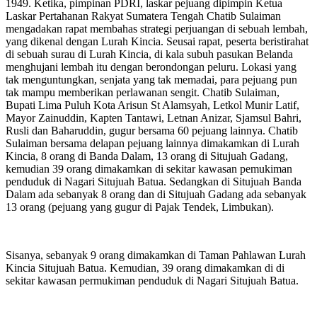
1949. Ketika, pimpinan PDRI, laskar pejuang dipimpin Ketua
Laskar Pertahanan Rakyat Sumatera Tengah Chatib Sulaiman
mengadakan rapat membahas strategi perjuangan di sebuah lembah,
yang dikenal dengan Lurah Kincia. Seusai rapat, peserta beristirahat
di sebuah surau di Lurah Kincia, di kala subuh pasukan Belanda
menghujani lembah itu dengan berondongan peluru. Lokasi yang
tak menguntungkan, senjata yang tak memadai, para pejuang pun
tak mampu memberikan perlawanan sengit. Chatib Sulaiman,
Bupati Lima Puluh Kota Arisun St Alamsyah, Letkol Munir Latif,
Mayor Zainuddin, Kapten Tantawi, Letnan Anizar, Sjamsul Bahri,
Rusli dan Baharuddin, gugur bersama 60 pejuang lainnya. Chatib
Sulaiman bersama delapan pejuang lainnya dimakamkan di Lurah
Kincia, 8 orang di Banda Dalam, 13 orang di Situjuah Gadang,
kemudian 39 orang dimakamkan di sekitar kawasan pemukiman
penduduk di Nagari Situjuah Batua. Sedangkan di Situjuah Banda
Dalam ada sebanyak 8 orang dan di Situjuah Gadang ada sebanyak
13 orang (pejuang yang gugur di Pajak Tendek, Limbukan).
Sisanya, sebanyak 9 orang dimakamkan di Taman Pahlawan Lurah
Kincia Situjuah Batua. Kemudian, 39 orang dimakamkan di di
sekitar kawasan permukiman penduduk di Nagari Situjuah Batua.