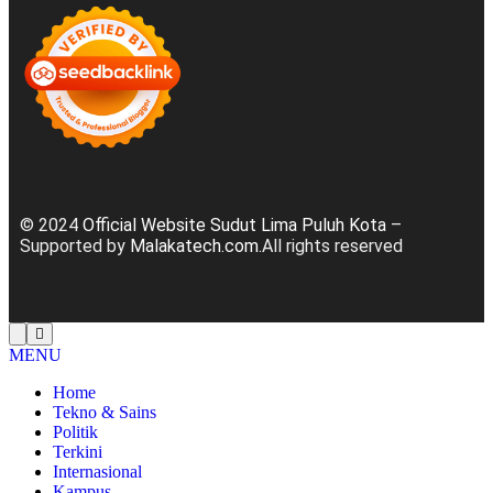
© 2024
Official Website Sudut Lima Puluh Kota
–
Supported by
Malakatech.com
.All rights reserved
MENU
Home
Tekno & Sains
Politik
Terkini
Internasional
Kampus