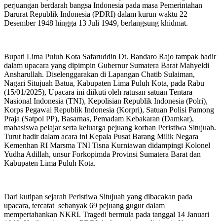
perjuangan berdarah bangsa Indonesia pada masa Pemerintahan
Darurat Republik Indonesia (PDRI) dalam kurun waktu 22
Desember 1948 hingga 13 Juli 1949, berlangsung khidmat.
Bupati Lima Puluh Kota Safaruddin Dt. Bandaro Rajo tampak hadir
dalam upacara yang dipimpin Gubernur Sumatera Barat Mahyeldi
Ansharullah. Diselenggarakan di Lapangan Chatib Sulaiman,
Nagari Situjuah Batua, Kabupaten Lima Puluh Kota, pada Rabu
(15/01/2025), Upacara ini diikuti oleh ratusan satuan Tentara
Nasional Indonesia (TNI), Kepolisian Republik Indonesia (Polri),
Korps Pegawai Republik Indonesia (Korpri), Satuan Polisi Pamong
Praja (Satpol PP), Basarnas, Pemadam Kebakaran (Damkar),
mahasiswa pelajar serta keluarga pejuang korban Peristiwa Situjuah.
Turut hadir dalam acara ini Kepala Pusat Barang Milik Negara
Kemenhan RI Marsma TNI Tisna Kurniawan didampingi Kolonel
Yudha Adillah, unsur Forkopimda Provinsi Sumatera Barat dan
Kabupaten Lima Puluh Kota.
Dari kutipan sejarah Peristiwa Situjuah yang dibacakan pada
upacara, tercatat sebanyak 69 pejuang gugur dalam
mempertahankan NKRI. Tragedi bermula pada tanggal 14 Januari