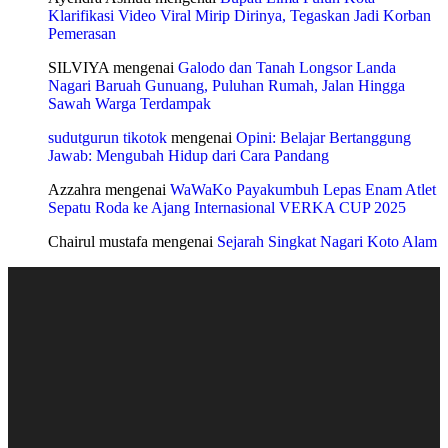
Klarifikasi Video Viral Mirip Dirinya, Tegaskan Jadi Korban
Pemerasan
SILVIYA
mengenai
Galodo dan Tanah Longsor Landa
Nagari Baruah Gunuang, Puluhan Rumah, Jalan Hingga
Sawah Warga Terdampak
sudutgurun tikotok
mengenai
Opini: Belajar Bertanggung
Jawab: Mengubah Hidup dari Cara Pandang
Azzahra
mengenai
WaWaKo Payakumbuh Lepas Enam Atlet
Sepatu Roda ke Ajang Internasional VERKA CUP 2025
Chairul mustafa
mengenai
Sejarah Singkat Nagari Koto Alam