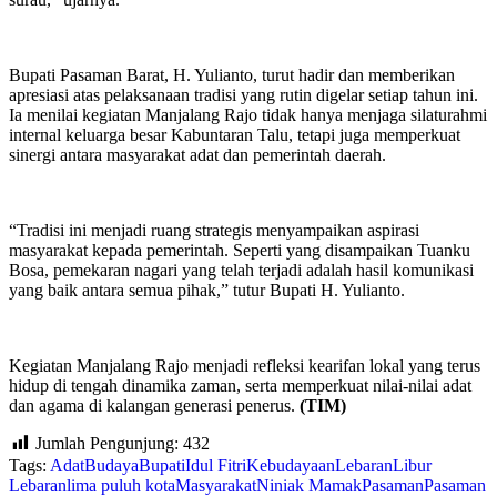
Bupati Pasaman Barat, H. Yulianto, turut hadir dan memberikan
apresiasi atas pelaksanaan tradisi yang rutin digelar setiap tahun ini.
Ia menilai kegiatan Manjalang Rajo tidak hanya menjaga silaturahmi
internal keluarga besar Kabuntaran Talu, tetapi juga memperkuat
sinergi antara masyarakat adat dan pemerintah daerah.
“Tradisi ini menjadi ruang strategis menyampaikan aspirasi
masyarakat kepada pemerintah. Seperti yang disampaikan Tuanku
Bosa, pemekaran nagari yang telah terjadi adalah hasil komunikasi
yang baik antara semua pihak,” tutur Bupati H. Yulianto.
Kegiatan Manjalang Rajo menjadi refleksi kearifan lokal yang terus
hidup di tengah dinamika zaman, serta memperkuat nilai-nilai adat
dan agama di kalangan generasi penerus.
(TIM)
Jumlah Pengunjung:
432
Tags:
Adat
Budaya
Bupati
Idul Fitri
Kebudayaan
Lebaran
Libur
Lebaran
lima puluh kota
Masyarakat
Niniak Mamak
Pasaman
Pasaman