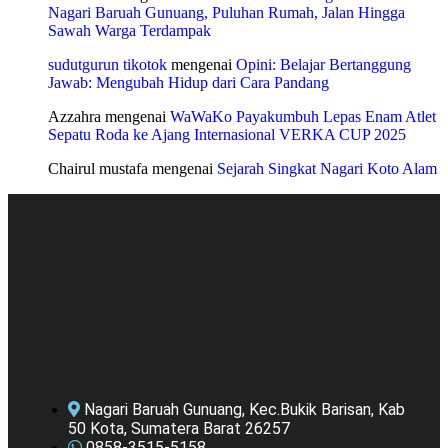
Nagari Baruah Gunuang, Puluhan Rumah, Jalan Hingga
Sawah Warga Terdampak
sudutgurun tikotok
mengenai
Opini: Belajar Bertanggung
Jawab: Mengubah Hidup dari Cara Pandang
Azzahra
mengenai
WaWaKo Payakumbuh Lepas Enam Atlet
Sepatu Roda ke Ajang Internasional VERKA CUP 2025
Chairul mustafa
mengenai
Sejarah Singkat Nagari Koto Alam
Nagari Baruah Gunuang, Kec.Bukik Barisan, Kab
50 Kota, Sumatera Barat 26257
0858-3515-5158