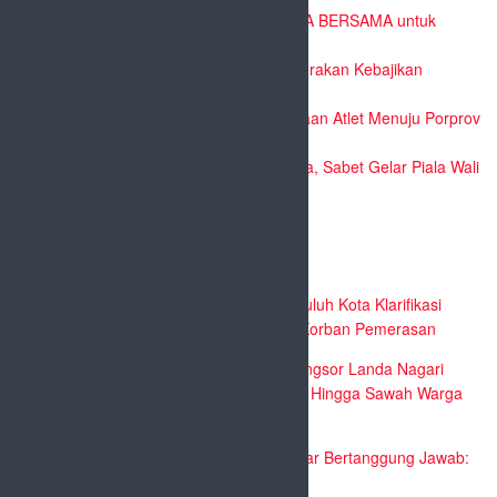
Pemko Payakumbuh Luncurkan GEMPITA BERSAMA untuk
Perkuat Ketahanan Pangan Keluarga
Pemko Payakumbuh Dorong Relawan Gerakan Kebajikan
Pancasila Perkuat Nilai Kebangsaan
Pemko Payakumbuh Siap Kawal Pembinaan Atlet Menuju Porprov
Sumbar 2026
Tigo Kayo FC Taklukkan Bimbel Galatama, Sabet Gelar Piala Wali
Kota Payakumbuh 2026
Recent Comments
Ayendra Asmuti
mengenai
Bupati Lima Puluh Kota Klarifikasi
Video Viral Mirip Dirinya, Tegaskan Jadi Korban Pemerasan
SILVIYA
mengenai
Galodo dan Tanah Longsor Landa Nagari
Baruah Gunuang, Puluhan Rumah, Jalan Hingga Sawah Warga
Terdampak
sudutgurun tikotok
mengenai
Opini: Belajar Bertanggung Jawab:
Mengubah Hidup dari Cara Pandang