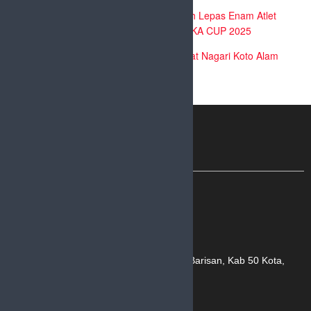
Azzahra
mengenai
WaWaKo Payakumbuh Lepas Enam Atlet
Sepatu Roda ke Ajang Internasional VERKA CUP 2025
Chairul mustafa
mengenai
Sejarah Singkat Nagari Koto Alam
Nagari Baruah Gunuang, Kec.Bukik Barisan, Kab 50 Kota,
Sumatera Barat 26257
0858-3515-5158
sudutlimapuluhkota@gmail.com