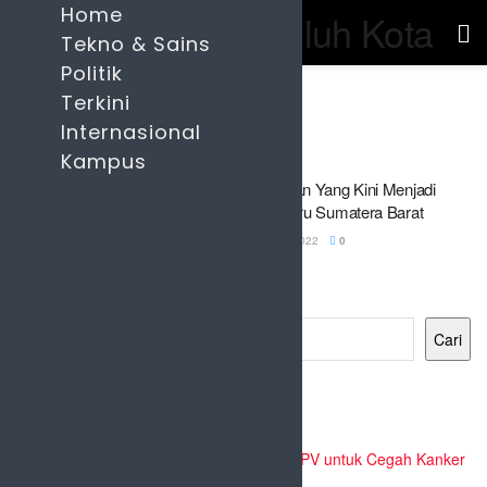
Home
Tekno & Sains
Politik
Home
Terkini
Tag
Uda Izet
Internasional
Tag:
Uda Izet
Kampus
Uda Izet, Mantan Preman Yang Kini Menjadi
Selebgram dan Idola Baru Sumatera Barat
BY
REDAKSI
7 FEBRUARI 2022
0
Cari
Cari
Recent Posts
Pemko Payakumbuh Dukung Vaksinasi HPV untuk Cegah Kanker
Serviks