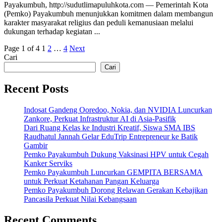
Payakumbuh, http://sudutlimapuluhkota.com — Pemerintah Kota
(Pemko) Payakumbuh menunjukkan komitmen dalam membangun
karakter masyarakat religius dan peduli kemanusiaan melalui
dukungan terhadap kegiatan ...
Page 1 of 4
1
2
…
4
Next
Cari
Cari
Recent Posts
Indosat Gandeng Ooredoo, Nokia, dan NVIDIA Luncurkan
Zankore, Perkuat Infrastruktur AI di Asia-Pasifik
Dari Ruang Kelas ke Industri Kreatif, Siswa SMA IBS
Raudhatul Jannah Gelar EduTrip Entrepreneur ke Batik
Gambir
Pemko Payakumbuh Dukung Vaksinasi HPV untuk Cegah
Kanker Serviks
Pemko Payakumbuh Luncurkan GEMPITA BERSAMA
untuk Perkuat Ketahanan Pangan Keluarga
Pemko Payakumbuh Dorong Relawan Gerakan Kebajikan
Pancasila Perkuat Nilai Kebangsaan
Recent Comments