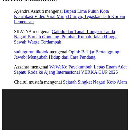
Ayendra Asmuti
mengenai
Bupati Lima Puluh Kota
Klarifikasi Video Viral Mirip Dirinya, Tegaskan Jadi Korban
Pemerasan
SILVIYA
mengenai
Galodo dan Tanah Longsor Landa
Nagari Baruah Gunuang, Puluhan Rumah, Jalan Hingga
Sawah Warga Terdampak
sudutgurun tikotok
mengenai
Opini: Belajar Bertanggung
Jawab: Mengubah Hidup dari Cara Pandang
Azzahra
mengenai
WaWaKo Payakumbuh Lepas Enam Atlet
Sepatu Roda ke Ajang Internasional VERKA CUP 2025
Chairul mustafa
mengenai
Sejarah Singkat Nagari Koto Alam