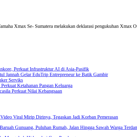
 Yamaha Xmax Se- Sumatera melakukan deklarasi pengukuhan Xmax Own
e, Perkuat Infrastruktur AI di Asia-Pasifik
tul Jannah Gelar EduTrip Entrepreneur ke Batik Gambir
ker Serviks
rkuat Ketahanan Pangan Keluarga
sila Perkuat Nilai Kebangsaan
 Video Viral Mirip Dirinya, Tegaskan Jadi Korban Pemerasan
 Baruah Gunuang, Puluhan Rumah, Jalan Hingga Sawah Warga Terda