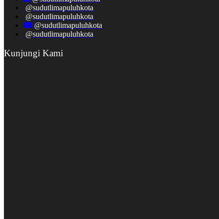
@sudutlimapuluhkota
@sudutlimapuluhkota
@sudutlimapuluhkota
@sudutlimapuluhkota
Kunjungi Kami