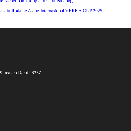
ab: Mengubah Hidup dari Cara Pandang
patu Roda ke Ajang Internasional VERKA CUP 2025
 Sumatera Barat 26257