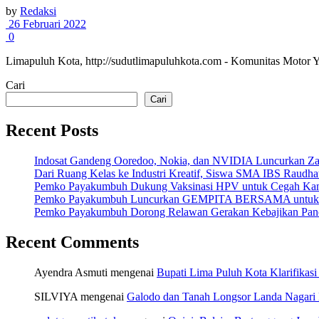
by
Redaksi
26 Februari 2022
0
Limapuluh Kota, http://sudutlimapuluhkota.com - Komunitas Motor
Cari
Cari
Recent Posts
Indosat Gandeng Ooredoo, Nokia, dan NVIDIA Luncurkan Zankor
Dari Ruang Kelas ke Industri Kreatif, Siswa SMA IBS Raudha
Pemko Payakumbuh Dukung Vaksinasi HPV untuk Cegah Kan
Pemko Payakumbuh Luncurkan GEMPITA BERSAMA untuk Pe
Pemko Payakumbuh Dorong Relawan Gerakan Kebajikan Panca
Recent Comments
Ayendra Asmuti
mengenai
Bupati Lima Puluh Kota Klarifikasi
SILVIYA
mengenai
Galodo dan Tanah Longsor Landa Nagari