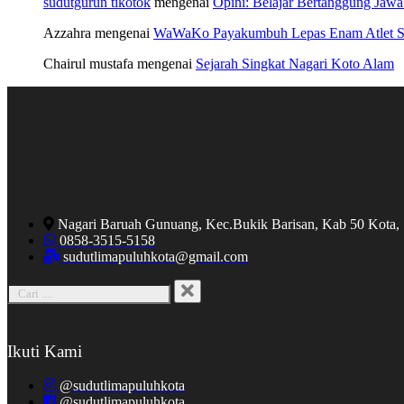
sudutgurun tikotok
mengenai
Opini: Belajar Bertanggung Jaw
Azzahra
mengenai
WaWaKo Payakumbuh Lepas Enam Atlet Se
Chairul mustafa
mengenai
Sejarah Singkat Nagari Koto Alam
Nagari Baruah Gunuang, Kec.Bukik Barisan, Kab 50 Kota,
0858-3515-5158
sudutlimapuluhkota@gmail.com
Ikuti Kami
@sudutlimapuluhkota
@sudutlimapuluhkota