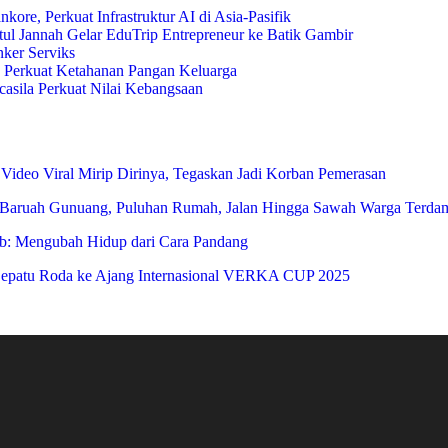
e, Perkuat Infrastruktur AI di Asia-Pasifik
tul Jannah Gelar EduTrip Entrepreneur ke Batik Gambir
ker Serviks
rkuat Ketahanan Pangan Keluarga
sila Perkuat Nilai Kebangsaan
 Video Viral Mirip Dirinya, Tegaskan Jadi Korban Pemerasan
 Baruah Gunuang, Puluhan Rumah, Jalan Hingga Sawah Warga Terda
ab: Mengubah Hidup dari Cara Pandang
patu Roda ke Ajang Internasional VERKA CUP 2025