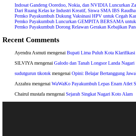
Indosat Gandeng Ooredoo, Nokia, dan NVIDIA Luncurkan Zankor
Dari Ruang Kelas ke Industri Kreatif, Siswa SMA IBS Raudha
Pemko Payakumbuh Dukung Vaksinasi HPV untuk Cegah Kan
Pemko Payakumbuh Luncurkan GEMPITA BERSAMA untuk Pe
Pemko Payakumbuh Dorong Relawan Gerakan Kebajikan Panca
Recent Comments
Ayendra Asmuti
mengenai
Bupati Lima Puluh Kota Klarifikasi
SILVIYA
mengenai
Galodo dan Tanah Longsor Landa Nagari
sudutgurun tikotok
mengenai
Opini: Belajar Bertanggung Jaw
Azzahra
mengenai
WaWaKo Payakumbuh Lepas Enam Atlet Se
Chairul mustafa
mengenai
Sejarah Singkat Nagari Koto Alam