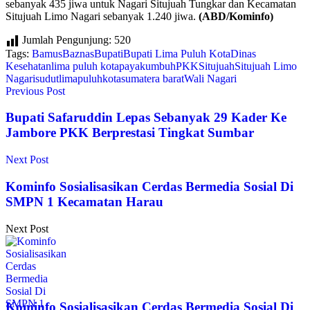
sebanyak 435 jiwa untuk Nagari Situjuah Tungkar dan Kecamatan
Situjuah Limo Nagari sebanyak 1.240 jiwa.
(ABD/Kominfo)
Jumlah Pengunjung:
520
Tags:
Bamus
Baznas
Bupati
Bupati Lima Puluh Kota
Dinas
Kesehatan
lima puluh kota
payakumbuh
PKK
Situjuah
Situjuah Limo
Nagari
sudutlimapuluhkota
sumatera barat
Wali Nagari
Previous Post
Bupati Safaruddin Lepas Sebanyak 29 Kader Ke
Jambore PKK Berprestasi Tingkat Sumbar
Next Post
Kominfo Sosialisasikan Cerdas Bermedia Sosial Di
SMPN 1 Kecamatan Harau
Next Post
Kominfo Sosialisasikan Cerdas Bermedia Sosial Di