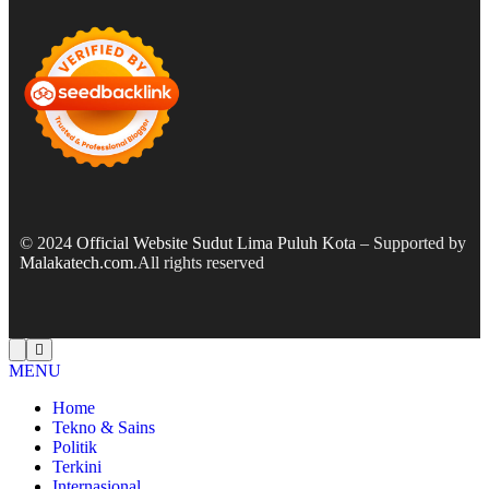
© 2024
Official Website Sudut Lima Puluh Kota
– Supported by
Malakatech.com
.All rights reserved
MENU
Home
Tekno & Sains
Politik
Terkini
Internasional