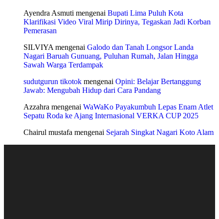
Ayendra Asmuti
mengenai
Bupati Lima Puluh Kota
Klarifikasi Video Viral Mirip Dirinya, Tegaskan Jadi Korban
Pemerasan
SILVIYA
mengenai
Galodo dan Tanah Longsor Landa
Nagari Baruah Gunuang, Puluhan Rumah, Jalan Hingga
Sawah Warga Terdampak
sudutgurun tikotok
mengenai
Opini: Belajar Bertanggung
Jawab: Mengubah Hidup dari Cara Pandang
Azzahra
mengenai
WaWaKo Payakumbuh Lepas Enam Atlet
Sepatu Roda ke Ajang Internasional VERKA CUP 2025
Chairul mustafa
mengenai
Sejarah Singkat Nagari Koto Alam