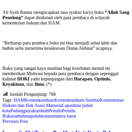
Ali Syeh Banna mengucapkan rasa syukur karya buku
“Allah Sang
Penolong”
dapat dinikmati oleh para pembaca di wilayah
kementerian hukum dan HAM.
“Berharap para pembaca buku ini bisa menjadi sehat lahir dan
bathin serta menerima kesuksesan Dunia Akhirat” ucapnya.
Buku yang sangat kaya manfaat bagi kesehatan mental ini
memberikan Motivasi kepada para pembaca dengan sepenggal
kalimat
HOKI
yaitu kepanjangan dari
Harapan, Optimis,
Keyakinan
, dan
Ilmu.
(*)
Jumlah Pengunjung:
708
Tags:
HAM
Kemenkumham
Kemenkumham Sumbar
Kementerian
Hukum dan Hak Asasi Manusia
Lapas
lima puluh
kota
Padang
payakumbuh
Penulis
Penulis
Buku
sudutlimapuluhkota
sumatera barat
Previous Post