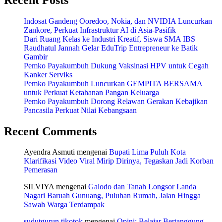
Indosat Gandeng Ooredoo, Nokia, dan NVIDIA Luncurkan
Zankore, Perkuat Infrastruktur AI di Asia-Pasifik
Dari Ruang Kelas ke Industri Kreatif, Siswa SMA IBS
Raudhatul Jannah Gelar EduTrip Entrepreneur ke Batik
Gambir
Pemko Payakumbuh Dukung Vaksinasi HPV untuk Cegah
Kanker Serviks
Pemko Payakumbuh Luncurkan GEMPITA BERSAMA
untuk Perkuat Ketahanan Pangan Keluarga
Pemko Payakumbuh Dorong Relawan Gerakan Kebajikan
Pancasila Perkuat Nilai Kebangsaan
Recent Comments
Ayendra Asmuti
mengenai
Bupati Lima Puluh Kota
Klarifikasi Video Viral Mirip Dirinya, Tegaskan Jadi Korban
Pemerasan
SILVIYA
mengenai
Galodo dan Tanah Longsor Landa
Nagari Baruah Gunuang, Puluhan Rumah, Jalan Hingga
Sawah Warga Terdampak
sudutgurun tikotok
mengenai
Opini: Belajar Bertanggung