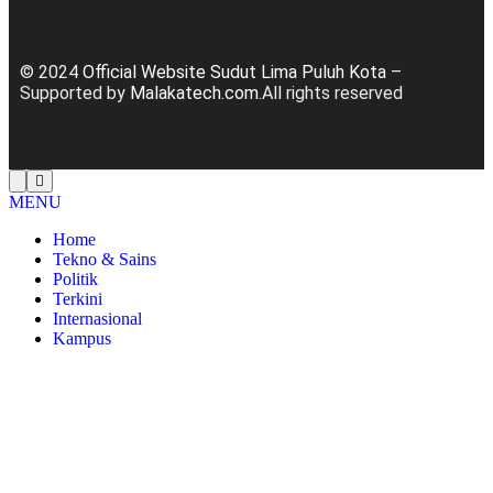
© 2024
Official Website Sudut Lima Puluh Kota
–
Supported by
Malakatech.com
.All rights reserved
MENU
Home
Tekno & Sains
Politik
Terkini
Internasional
Kampus