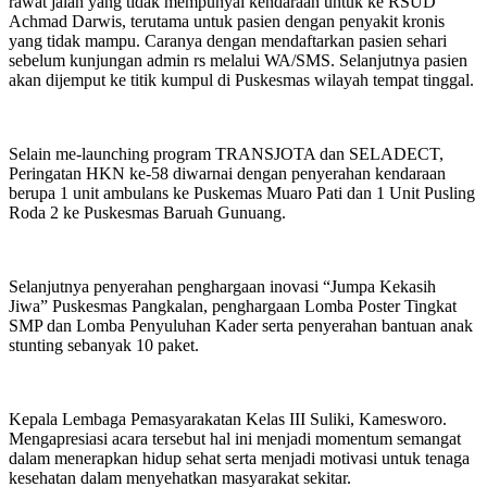
rawat jalan yang tidak mempunyai kendaraan untuk ke RSUD
Achmad Darwis, terutama untuk pasien dengan penyakit kronis
yang tidak mampu. Caranya dengan mendaftarkan pasien sehari
sebelum kunjungan admin rs melalui WA/SMS. Selanjutnya pasien
akan dijemput ke titik kumpul di Puskesmas wilayah tempat tinggal.
Selain me-launching program TRANSJOTA dan SELADECT,
Peringatan HKN ke-58 diwarnai dengan penyerahan kendaraan
berupa 1 unit ambulans ke Puskemas Muaro Pati dan 1 Unit Pusling
Roda 2 ke Puskesmas Baruah Gunuang.
Selanjutnya penyerahan penghargaan inovasi “Jumpa Kekasih
Jiwa” Puskesmas Pangkalan, penghargaan Lomba Poster Tingkat
SMP dan Lomba Penyuluhan Kader serta penyerahan bantuan anak
stunting sebanyak 10 paket.
Kepala Lembaga Pemasyarakatan Kelas III Suliki, Kamesworo.
Mengapresiasi acara tersebut hal ini menjadi momentum semangat
dalam menerapkan hidup sehat serta menjadi motivasi untuk tenaga
kesehatan dalam menyehatkan masyarakat sekitar.