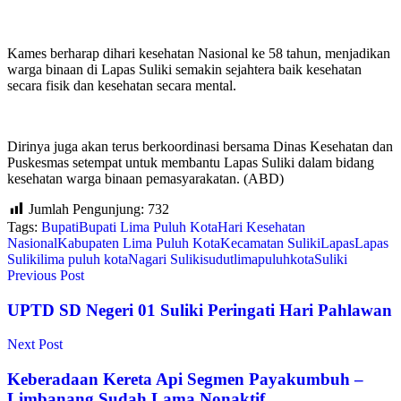
Kames berharap dihari kesehatan Nasional ke 58 tahun, menjadikan
warga binaan di Lapas Suliki semakin sejahtera baik kesehatan
secara fisik dan kesehatan secara mental.
Dirinya juga akan terus berkoordinasi bersama Dinas Kesehatan dan
Puskesmas setempat untuk membantu Lapas Suliki dalam bidang
kesehatan warga binaan pemasyarakatan. (ABD)
Jumlah Pengunjung:
732
Tags:
Bupati
Bupati Lima Puluh Kota
Hari Kesehatan
Nasional
Kabupaten Lima Puluh Kota
Kecamatan Suliki
Lapas
Lapas
Suliki
lima puluh kota
Nagari Suliki
sudutlimapuluhkota
Suliki
Previous Post
UPTD SD Negeri 01 Suliki Peringati Hari Pahlawan
Next Post
Keberadaan Kereta Api Segmen Payakumbuh –
Limbanang Sudah Lama Nonaktif