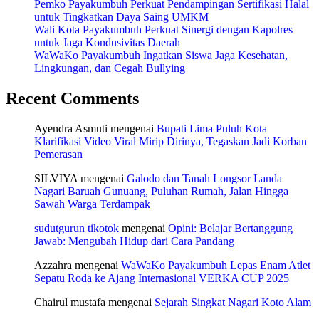
Pemko Payakumbuh Perkuat Pendampingan Sertifikasi Halal
untuk Tingkatkan Daya Saing UMKM
Wali Kota Payakumbuh Perkuat Sinergi dengan Kapolres
untuk Jaga Kondusivitas Daerah
WaWaKo Payakumbuh Ingatkan Siswa Jaga Kesehatan,
Lingkungan, dan Cegah Bullying
Recent Comments
Ayendra Asmuti
mengenai
Bupati Lima Puluh Kota
Klarifikasi Video Viral Mirip Dirinya, Tegaskan Jadi Korban
Pemerasan
SILVIYA
mengenai
Galodo dan Tanah Longsor Landa
Nagari Baruah Gunuang, Puluhan Rumah, Jalan Hingga
Sawah Warga Terdampak
sudutgurun tikotok
mengenai
Opini: Belajar Bertanggung
Jawab: Mengubah Hidup dari Cara Pandang
Azzahra
mengenai
WaWaKo Payakumbuh Lepas Enam Atlet
Sepatu Roda ke Ajang Internasional VERKA CUP 2025
Chairul mustafa
mengenai
Sejarah Singkat Nagari Koto Alam