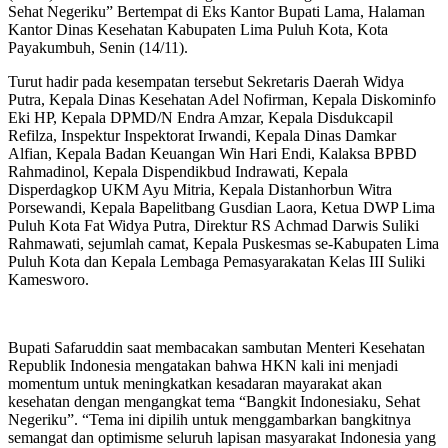
Sehat Negeriku” Bertempat di Eks Kantor Bupati Lama, Halaman
Kantor Dinas Kesehatan Kabupaten Lima Puluh Kota, Kota
Payakumbuh, Senin (14/11).
Turut hadir pada kesempatan tersebut Sekretaris Daerah Widya
Putra, Kepala Dinas Kesehatan Adel Nofirman, Kepala Diskominfo
Eki HP, Kepala DPMD/N Endra Amzar, Kepala Disdukcapil
Refilza, Inspektur Inspektorat Irwandi, Kepala Dinas Damkar
Alfian, Kepala Badan Keuangan Win Hari Endi, Kalaksa BPBD
Rahmadinol, Kepala Dispendikbud Indrawati, Kepala
Disperdagkop UKM Ayu Mitria, Kepala Distanhorbun Witra
Porsewandi, Kepala Bapelitbang Gusdian Laora, Ketua DWP Lima
Puluh Kota Fat Widya Putra, Direktur RS Achmad Darwis Suliki
Rahmawati, sejumlah camat, Kepala Puskesmas se-Kabupaten Lima
Puluh Kota dan Kepala Lembaga Pemasyarakatan Kelas III Suliki
Kamesworo.
Bupati Safaruddin saat membacakan sambutan Menteri Kesehatan
Republik Indonesia mengatakan bahwa HKN kali ini menjadi
momentum untuk meningkatkan kesadaran mayarakat akan
kesehatan dengan mengangkat tema “Bangkit Indonesiaku, Sehat
Negeriku”. “Tema ini dipilih untuk menggambarkan bangkitnya
semangat dan optimisme seluruh lapisan masyarakat Indonesia yang