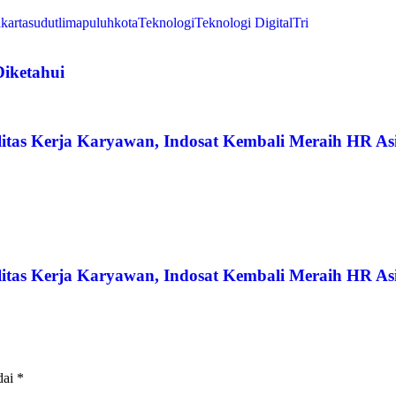
akarta
sudutlimapuluhkota
Teknologi
Teknologi Digital
Tri
iketahui
litas Kerja Karyawan, Indosat Kembali Meraih HR As
litas Kerja Karyawan, Indosat Kembali Meraih HR As
dai
*