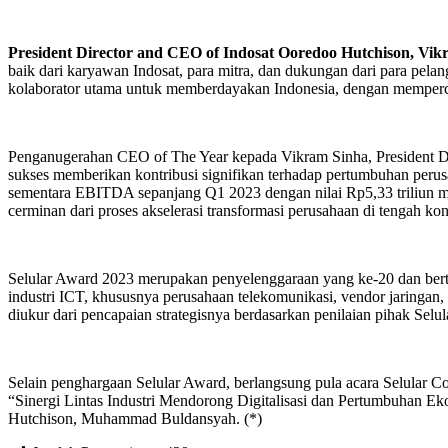
President Director and CEO of Indosat Ooredoo Hutchison, V
baik dari karyawan Indosat, para mitra, dan dukungan dari para pel
kolaborator utama untuk memberdayakan Indonesia, dengan mempercep
Penganugerahan CEO of The Year kepada Vikram Sinha, President Di
sukses memberikan kontribusi signifikan terhadap pertumbuhan perus
sementara EBITDA sepanjang Q1 2023 dengan nilai Rp5,33 triliun men
cerminan dari proses akselerasi transformasi perusahaan di tengah kon
Selular Award 2023 merupakan penyelenggaraan yang ke-20 dan bert
industri ICT, khususnya perusahaan telekomunikasi, vendor jaringan,
diukur dari pencapaian strategisnya berdasarkan penilaian pihak Selu
Selain penghargaan Selular Award, berlangsung pula acara Selular Co
“Sinergi Lintas Industri Mendorong Digitalisasi dan Pertumbuhan Ekon
Hutchison, Muhammad Buldansyah. (*)