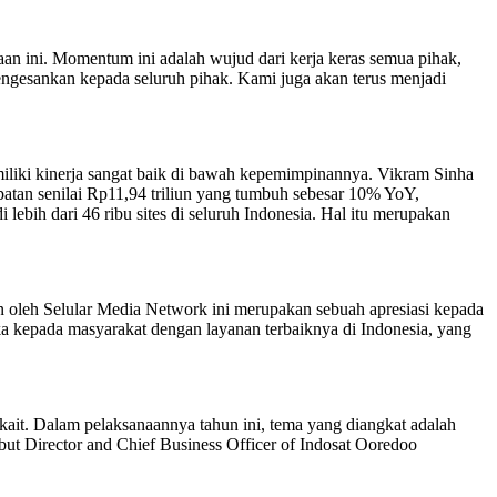
n ini. Momentum ini adalah wujud dari kerja keras semua pihak,
engesankan kepada seluruh pihak. Kami juga akan terus menjadi
liki kinerja sangat baik di bawah kepemimpinannya. Vikram Sinha
patan senilai Rp11,94 triliun yang tumbuh sebesar 10% YoY,
bih dari 46 ribu sites di seluruh Indonesia. Hal itu merupakan
oleh Selular Media Network ini merupakan sebuah apresiasi kepada
eka kepada masyarakat dengan layanan terbaiknya di Indonesia, yang
kait. Dalam pelaksanaannya tahun ini, tema yang diangkat adalah
ebut Director and Chief Business Officer of Indosat Ooredoo