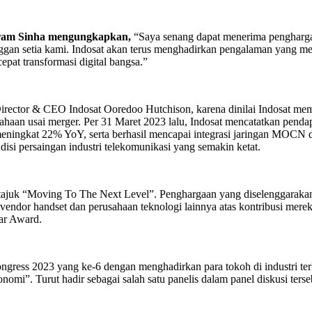
ikram Sinha mengungkapkan,
“Saya senang dapat menerima penghargaa
anggan setia kami. Indosat akan terus menghadirkan pengalaman yang m
at transformasi digital bangsa.”
rector & CEO Indosat Ooredoo Hutchison, karena dinilai Indosat memi
ahaan usai merger. Per 31 Maret 2023 lalu, Indosat mencatatkan penda
ingkat 22% YoY, serta berhasil mencapai integrasi jaringan MOCN di le
disi persaingan industri telekomunikasi yang semakin ketat.
ajuk “Moving To The Next Level”. Penghargaan yang diselenggarakan 
 vendor handset dan perusahaan teknologi lainnya atas kontribusi mer
lar Award.
ngress 2023 yang ke-6 dengan menghadirkan para tokoh di industri ter
omi”. Turut hadir sebagai salah satu panelis dalam panel diskusi ters