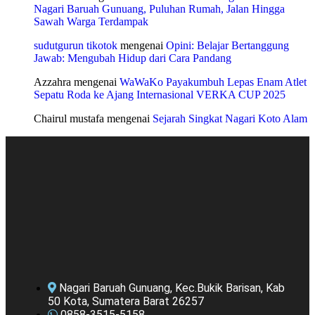
Nagari Baruah Gunuang, Puluhan Rumah, Jalan Hingga
Sawah Warga Terdampak
sudutgurun tikotok
mengenai
Opini: Belajar Bertanggung
Jawab: Mengubah Hidup dari Cara Pandang
Azzahra
mengenai
WaWaKo Payakumbuh Lepas Enam Atlet
Sepatu Roda ke Ajang Internasional VERKA CUP 2025
Chairul mustafa
mengenai
Sejarah Singkat Nagari Koto Alam
Nagari Baruah Gunuang, Kec.Bukik Barisan, Kab
50 Kota, Sumatera Barat 26257
0858-3515-5158