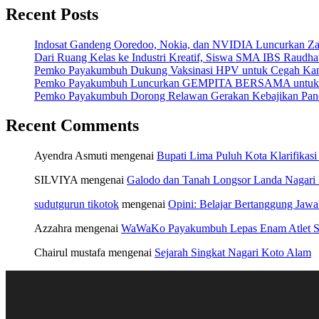
Recent Posts
Indosat Gandeng Ooredoo, Nokia, dan NVIDIA Luncurkan Zankor
Dari Ruang Kelas ke Industri Kreatif, Siswa SMA IBS Raudha
Pemko Payakumbuh Dukung Vaksinasi HPV untuk Cegah Kan
Pemko Payakumbuh Luncurkan GEMPITA BERSAMA untuk Pe
Pemko Payakumbuh Dorong Relawan Gerakan Kebajikan Panca
Recent Comments
Ayendra Asmuti
mengenai
Bupati Lima Puluh Kota Klarifikasi
SILVIYA
mengenai
Galodo dan Tanah Longsor Landa Nagari
sudutgurun tikotok
mengenai
Opini: Belajar Bertanggung Jaw
Azzahra
mengenai
WaWaKo Payakumbuh Lepas Enam Atlet Se
Chairul mustafa
mengenai
Sejarah Singkat Nagari Koto Alam