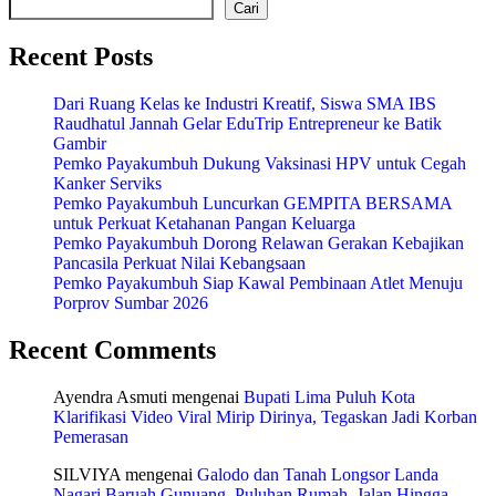
Cari
Recent Posts
Dari Ruang Kelas ke Industri Kreatif, Siswa SMA IBS
Raudhatul Jannah Gelar EduTrip Entrepreneur ke Batik
Gambir
Pemko Payakumbuh Dukung Vaksinasi HPV untuk Cegah
Kanker Serviks
Pemko Payakumbuh Luncurkan GEMPITA BERSAMA
untuk Perkuat Ketahanan Pangan Keluarga
Pemko Payakumbuh Dorong Relawan Gerakan Kebajikan
Pancasila Perkuat Nilai Kebangsaan
Pemko Payakumbuh Siap Kawal Pembinaan Atlet Menuju
Porprov Sumbar 2026
Recent Comments
Ayendra Asmuti
mengenai
Bupati Lima Puluh Kota
Klarifikasi Video Viral Mirip Dirinya, Tegaskan Jadi Korban
Pemerasan
SILVIYA
mengenai
Galodo dan Tanah Longsor Landa
Nagari Baruah Gunuang, Puluhan Rumah, Jalan Hingga