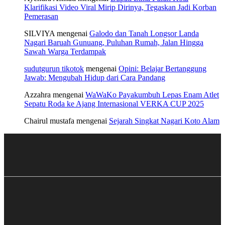
Klarifikasi Video Viral Mirip Dirinya, Tegaskan Jadi Korban
Pemerasan
SILVIYA
mengenai
Galodo dan Tanah Longsor Landa
Nagari Baruah Gunuang, Puluhan Rumah, Jalan Hingga
Sawah Warga Terdampak
sudutgurun tikotok
mengenai
Opini: Belajar Bertanggung
Jawab: Mengubah Hidup dari Cara Pandang
Azzahra
mengenai
WaWaKo Payakumbuh Lepas Enam Atlet
Sepatu Roda ke Ajang Internasional VERKA CUP 2025
Chairul mustafa
mengenai
Sejarah Singkat Nagari Koto Alam