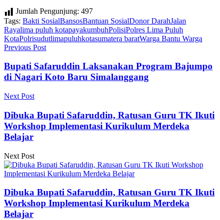
Jumlah Pengunjung:
497
Tags:
Bakti Sosial
Bansos
Bantuan Sosial
Donor Darah
Jalan
Raya
lima puluh kota
payakumbuh
Polisi
Polres Lima Puluh
Kota
Polri
sudutlimapuluhkota
sumatera barat
Warga Bantu Warga
Previous Post
Bupati Safaruddin Laksanakan Program Bajumpo
di Nagari Koto Baru Simalanggang
Next Post
Dibuka Bupati Safaruddin, Ratusan Guru TK Ikuti
Workshop Implementasi Kurikulum Merdeka
Belajar
Next Post
Dibuka Bupati Safaruddin, Ratusan Guru TK Ikuti
Workshop Implementasi Kurikulum Merdeka
Belajar