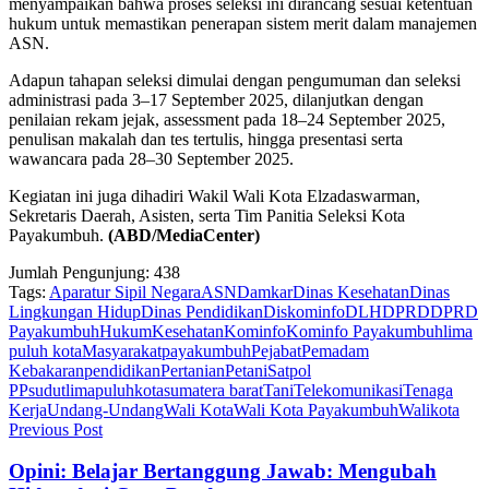
menyampaikan bahwa proses seleksi ini dirancang sesuai ketentuan
hukum untuk memastikan penerapan sistem merit dalam manajemen
ASN.
Adapun tahapan seleksi dimulai dengan pengumuman dan seleksi
administrasi pada 3–17 September 2025, dilanjutkan dengan
penilaian rekam jejak, assessment pada 18–24 September 2025,
penulisan makalah dan tes tertulis, hingga presentasi serta
wawancara pada 28–30 September 2025.
Kegiatan ini juga dihadiri Wakil Wali Kota Elzadaswarman,
Sekretaris Daerah, Asisten, serta Tim Panitia Seleksi Kota
Payakumbuh.
(ABD/MediaCenter)
Jumlah Pengunjung:
438
Tags:
Aparatur Sipil Negara
ASN
Damkar
Dinas Kesehatan
Dinas
Lingkungan Hidup
Dinas Pendidikan
Diskominfo
DLH
DPRD
DPRD
Payakumbuh
Hukum
Kesehatan
Kominfo
Kominfo Payakumbuh
lima
puluh kota
Masyarakat
payakumbuh
Pejabat
Pemadam
Kebakaran
pendidikan
Pertanian
Petani
Satpol
PP
sudutlimapuluhkota
sumatera barat
Tani
Telekomunikasi
Tenaga
Kerja
Undang-Undang
Wali Kota
Wali Kota Payakumbuh
Walikota
Previous Post
Opini: Belajar Bertanggung Jawab: Mengubah