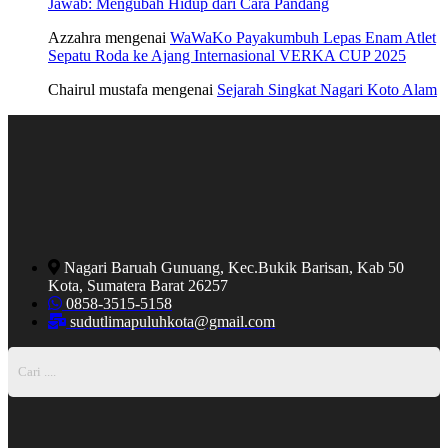
Jawab: Mengubah Hidup dari Cara Pandang
Azzahra
mengenai
WaWaKo Payakumbuh Lepas Enam Atlet
Sepatu Roda ke Ajang Internasional VERKA CUP 2025
Chairul mustafa
mengenai
Sejarah Singkat Nagari Koto Alam
Nagari Baruah Gunuang, Kec.Bukik Barisan, Kab 50
Kota, Sumatera Barat 26257
0858-3515-5158
sudutlimapuluhkota@gmail.com