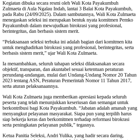
Kegiatan dibuka secara resmi oleh Wali Kota Payakumbuh
Zulmaeta di Aula Ngalau Indah, lantai 3 Balai Kota Payakumbuh,
pada Rabu (24/09/2025). Dalam sambutannya, Wali Kota Zulmaeta
menegaskan seleksi ini merupakan bentuk nyata komitmen Pemko
Payakumbuh dalam mewujudkan birokrasi yang profesional,
berintegritas, dan berbasis sistem merit.
“Pelaksanaan seleksi terbuka ini adalah bagian dari komitmen kita
untuk menghadirkan birokrasi yang profesional, berintegritas, serta
berbasis sistem merit,” ujar Wali Kota Zulmaeta.
Ia menambahkan, seluruh tahapan seleksi dilaksanakan secara
objektif, transparan, dan akuntabel sesuai ketentuan peraturan
perundang-undangan, mulai dari Undang-Undang Nomor 20 Tahun
2023 tentang ASN, Peraturan Pemerintah Nomor 11 Tahun 2017,
serta aturan pelaksanaannya.
Wali Kota Zulmaeta juga memberikan apresiasi kepada seluruh
peserta yang telah menunjukkan keseriusan dan semangat untuk
berkontribusi bagi Kota Payakumbuh. “Jabatan adalah amanah yang
menyangkut pelayanan masyarakat. Siapa pun yang terpilih harus
siap bekerja keras dan berkomitmen terhadap reformasi birokrasi
serta peningkatan pelayanan publik,” tegasnya.
Ketua Panitia Seleksi, Andri Yulika, yang hadir secara daring,