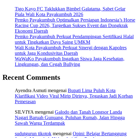
Tigo Kayo FC Taklukkan Bimbel Galatama, Sabet Gelar
Piala Wali Kota Payakumbuh 2026
Pemko Payakumbuh Optimalkan Persiapan Indonesia’s Horse
Racing Cup 2026, Targetkan Sukses Event dan Dongkrak
Ekonomi Daerah
Pemko Payakumbuh Perkuat Pendampingan Sertifikasi Halal
untuk Tingkatkan Daya Saing UMKM
Wali Kota Payakumbuh Perkuat Sinergi dengan Kapolres
untuk Jaga Kondusivitas Daerah
WaWaKo Payakumbuh Ingatkan Siswa Jaga Kesehatan,
Lingkungan, dan Cegah Bullying
Recent Comments
Ayendra Asmuti
mengenai
Bupati Lima Puluh Kota
Klarifikasi Video Viral Mirip Dirinya, Tegaskan Jadi Korban
Pemerasan
SILVIYA
mengenai
Galodo dan Tanah Longsor Landa
Nagari Baruah Gunuang, Puluhan Rumah, Jalan Hingga
Sawah Warga Terdampak
sudutgurun tikotok
mengenai
Opini: Belajar Bertanggung