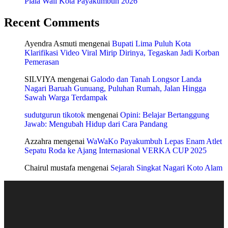
Piala Wali Kota Payakumbuh 2026
Recent Comments
Ayendra Asmuti
mengenai
Bupati Lima Puluh Kota
Klarifikasi Video Viral Mirip Dirinya, Tegaskan Jadi Korban
Pemerasan
SILVIYA
mengenai
Galodo dan Tanah Longsor Landa
Nagari Baruah Gunuang, Puluhan Rumah, Jalan Hingga
Sawah Warga Terdampak
sudutgurun tikotok
mengenai
Opini: Belajar Bertanggung
Jawab: Mengubah Hidup dari Cara Pandang
Azzahra
mengenai
WaWaKo Payakumbuh Lepas Enam Atlet
Sepatu Roda ke Ajang Internasional VERKA CUP 2025
Chairul mustafa
mengenai
Sejarah Singkat Nagari Koto Alam