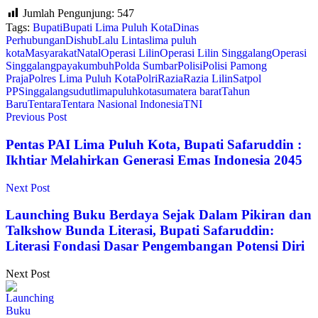
Jumlah Pengunjung:
547
Tags:
Bupati
Bupati Lima Puluh Kota
Dinas
Perhubungan
Dishub
Lalu Lintas
lima puluh
kota
Masyarakat
Natal
Operasi Lilin
Operasi Lilin Singgalang
Operasi
Singgalang
payakumbuh
Polda Sumbar
Polisi
Polisi Pamong
Praja
Polres Lima Puluh Kota
Polri
Razia
Razia Lilin
Satpol
PP
Singgalang
sudutlimapuluhkota
sumatera barat
Tahun
Baru
Tentara
Tentara Nasional Indonesia
TNI
Previous Post
Pentas PAI Lima Puluh Kota, Bupati Safaruddin :
Ikhtiar Melahirkan Generasi Emas Indonesia 2045
Next Post
Launching Buku Berdaya Sejak Dalam Pikiran dan
Talkshow Bunda Literasi, Bupati Safaruddin:
Literasi Fondasi Dasar Pengembangan Potensi Diri
Next Post