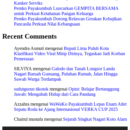
Kanker Serviks
Pemko Payakumbuh Luncurkan GEMPITA BERSAMA
untuk Perkuat Ketahanan Pangan Keluarga
Pemko Payakumbuh Dorong Relawan Gerakan Kebajikan
Pancasila Perkuat Nilai Kebangsaan
Recent Comments
Ayendra Asmuti
mengenai
Bupati Lima Puluh Kota
Klarifikasi Video Viral Mirip Dirinya, Tegaskan Jadi Korban
Pemerasan
SILVIYA
mengenai
Galodo dan Tanah Longsor Landa
Nagari Baruah Gunuang, Puluhan Rumah, Jalan Hingga
Sawah Warga Terdampak
sudutgurun tikotok
mengenai
Opini: Belajar Bertanggung
Jawab: Mengubah Hidup dari Cara Pandang
Azzahra
mengenai
WaWaKo Payakumbuh Lepas Enam Atlet
Sepatu Roda ke Ajang Internasional VERKA CUP 2025
Chairul mustafa
mengenai
Sejarah Singkat Nagari Koto Alam