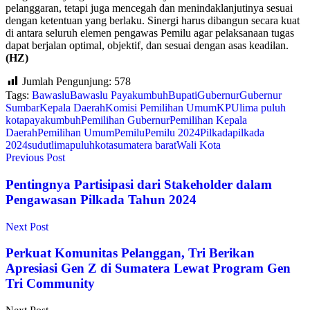
pelanggaran, tetapi juga mencegah dan menindaklanjutinya sesuai
dengan ketentuan yang berlaku. Sinergi harus dibangun secara kuat
di antara seluruh elemen pengawas Pemilu agar pelaksanaan tugas
dapat berjalan optimal, objektif, dan sesuai dengan asas keadilan.
(HZ)
Jumlah Pengunjung:
578
Tags:
Bawaslu
Bawaslu Payakumbuh
Bupati
Gubernur
Gubernur
Sumbar
Kepala Daerah
Komisi Pemilihan Umum
KPU
lima puluh
kota
payakumbuh
Pemilihan Gubernur
Pemilihan Kepala
Daerah
Pemilihan Umum
Pemilu
Pemilu 2024
Pilkada
pilkada
2024
sudutlimapuluhkota
sumatera barat
Wali Kota
Previous Post
Pentingnya Partisipasi dari Stakeholder dalam
Pengawasan Pilkada Tahun 2024
Next Post
Perkuat Komunitas Pelanggan, Tri Berikan
Apresiasi Gen Z di Sumatera Lewat Program Gen
Tri Community