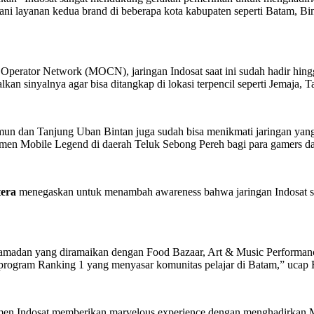
yani layanan kedua brand di beberapa kota kabupaten seperti Batam, 
Operator Network (MOCN), jaringan Indosat saat ini sudah hadir hi
an sinyalnya agar bisa ditangkap di lokasi terpencil seperti Jemaja, 
arimun dan Tanjung Uban Bintan juga sudah bisa menikmati jaringan y
namen Mobile Legend di daerah Teluk Sebong Pereh bagi para gamers da
era
menegaskan untuk menambah awareness bahwa jaringan Indosat sud
r Ramadan yang diramaikan dengan Food Bazaar, Art & Music Performa
ya program Ranking 1 yang menyasar komunitas pelajar di Batam,” ucap 
en Indosat memberikan marvelous experience dengan menghadirkan Mi