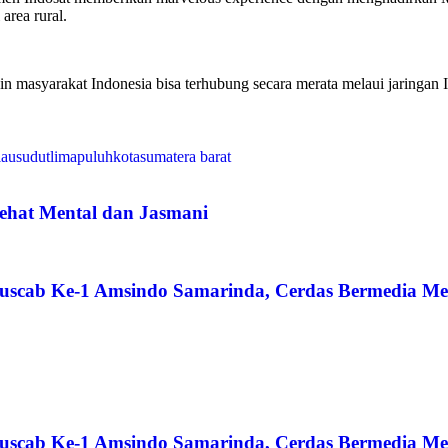
area rural.
n masyarakat Indonesia bisa terhubung secara merata melaui jaringan I
iau
sudutlimapuluhkota
sumatera barat
ehat Mental dan Jasmani
scab Ke-1 Amsindo Samarinda, Cerdas Bermedia Men
scab Ke-1 Amsindo Samarinda, Cerdas Bermedia Men