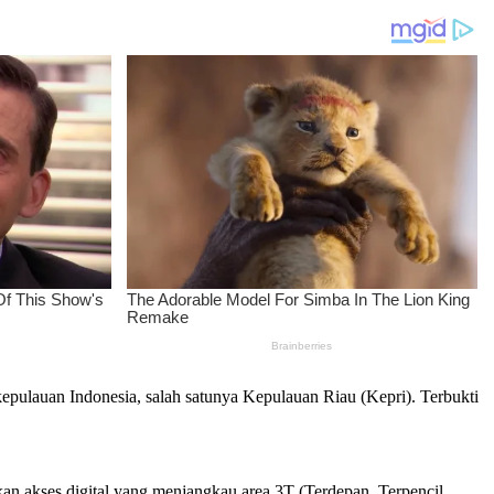
kepulauan Indonesia, salah satunya Kepulauan Riau (Kepri). Terbukti
 akses digital yang menjangkau area 3T (Terdepan, Terpencil,